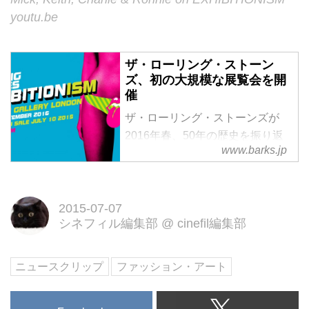
youtu.be
ザ・ローリング・ストーン
ズ、初の大規模な展覧会を開
催
ザ・ローリング・ストーンズが
2016年春、50年の歴史を振り返
www.barks.jp
る、バンド初の大規模な展覧会を
開く。◆ザ・...
2015-07-07
シネフィル編集部
@
cinefil編集部
ニュースクリップ
ファッション・アート