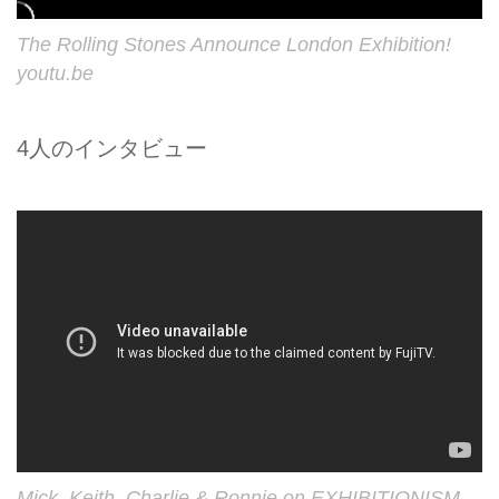
The Rolling Stones Announce London Exhibition!
youtu.be
4人のインタビュー
Mick, Keith, Charlie & Ronnie on EXHIBITIONISM