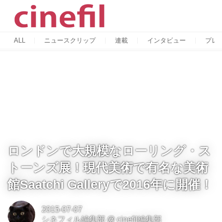
ALL
ニュースクリップ
連載
インタビュー
プレ
ロンドンで大規模なローリング・ス
トーンズ展！現代美術で有名な美術
館Saatchi Galleryで2016年に開催！
2015-07-07
シネフィル編集部
@
cinefil編集部