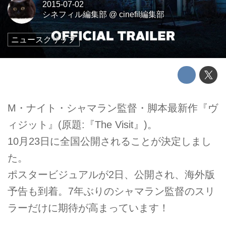
2015-07-02
シネフィル編集部
@
cinefil編集部
ニュースクリップ
M・ナイト・シャマラン監督・脚本最新作『ヴ
ィジット』(原題:『The Visit』)。
10月23日に全国公開されることが決定しまし
た。
ポスタービジュアルが2日、公開され、海外版
予告も到着。7年ぶりのシャマラン監督のスリ
ラーだけに期待が高まっています！