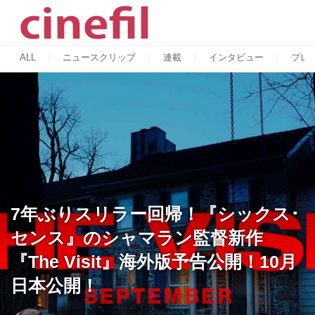
ALL
ニュースクリップ
連載
インタビュー
プレ
7年ぶりスリラー回帰！『シックス･
センス』のシャマラン監督新作
『The Visit』海外版予告公開！10月
日本公開！