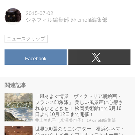
タービジュアルが2日、公開され
2015-07-02
た。
シネフィル編集部
@
cinefil編集部
ニュースクリップ
Facebook
関連記事
「風そよぐ情景 ヴィクトリア朝絵画・
フランス印象派」 美しい風景画に心癒さ
れるひとときを！ 松岡美術館にて6月16
日より10月12日まで開催！
井上美也子（米澤美也子）
@ cinefil編集部
世界100選のミニシアター 横浜シネマ・
ジャック＆ベティ フルキャストオーデシ