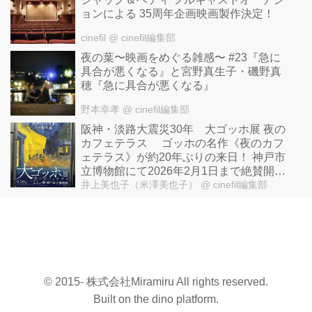
ョンによる 35周年企画映画製作決定！
cinefil
@ cinefil編集部
夜の葉〜映画をめぐる雑感〜 #23『急に
具合が悪くなる』と宮野真生子・磯野真
穂『急に具合が悪くなる』
野本幸孝
@ cinefil編集部
阪神・淡路大震災30年 大ゴッホ展 夜の
カフェテラス ゴッホの名作《夜のカフ
ェテラス》が約20年ぶりの来日！ 神戸市
立博物館にて2026年2月1日まで絶賛開催
中！福島県立美術館2026年2月21日より
井上美也子（米澤美也子）
@ cinefil編集部
開催、東京・上野の森美術館2026年5月
29日より開催！
© 2015- 株式会社Miramiru All rights reserved.
Built on
the dino platform
.