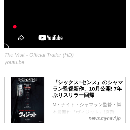
The Visit - Official Trailer (HD)
youtu.be
『シックス･センス』のシャマ
ラン監督新作、10月公開! 7年
ぶりスリラー回帰
M・ナイト・シャマラン監督・脚
本最新作『ヴィジット』(原題:
news.mynavi.jp
『The Visit』)が、10月23日に全
国公開されることが決定し、ポス