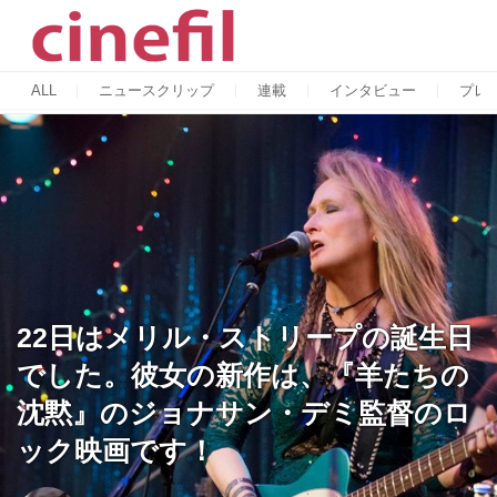
ALL
ニュースクリップ
連載
インタビュー
プレ
22日はメリル・ストリープの誕生日
でした。彼女の新作は、『羊たちの
沈黙』のジョナサン・デミ監督のロ
ック映画です！