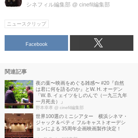
シネフィル編集部
@
cinefil編集部
ニュースクリップ
Facebook
関連記事
夜の葉〜映画をめぐる雑感〜 #20『自然
は君に何を語るのか』とW. H. オーデン
「W. B. イェイツをしのんで（一九三九年
一月死去）」
野本幸孝
@ cinefil編集部
世界100選のミニシアター 横浜シネマ・
ジャック＆ベティ フルキャストオーデシ
ョンによる 35周年企画映画製作決定！