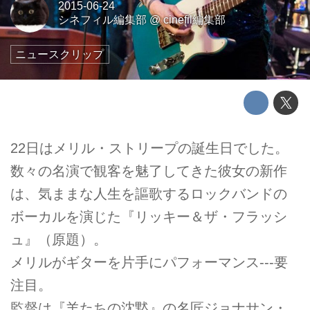
2015-06-24
シネフィル編集部
@
cinefil編集部
ニュースクリップ
22日はメリル・ストリープの誕生日でした。
数々の名演で観客を魅了してきた彼女の新作
は、気ままな人生を謳歌するロックバンドの
ボーカルを演じた『リッキー＆ザ・フラッシ
ュ』（原題）。
メリルがギターを片手にパフォーマンス---要
注目。
監督は『羊たちの沈黙』の名匠ジョナサン・