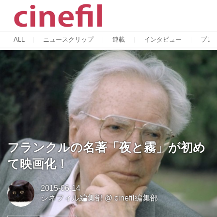
ALL
ニュースクリップ
連載
インタビュー
プレ
フランクルの名著「夜と霧」が初め
て映画化！
2015-06-14
シネフィル編集部
@
cinefil編集部