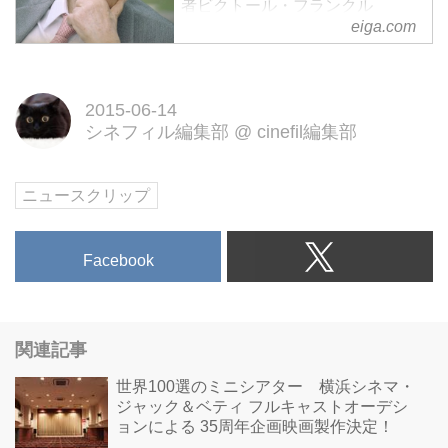
者ビクトール・フランクル
eiga.com
（1905-1997）の世界的名著「夜
と霧」が、初めて映画化されるこ
とになった。「夜と霧」は、ナチ
2015-06-14
スの強制収容所から家族を失いな
シネフィル編集部
@
cinefil編集部
がらも生還したフランクルが、そ
の体験を綴り、生きる意味を問
ニュースクリップ
Facebook
関連記事
世界100選のミニシアター 横浜シネマ・
ジャック＆ベティ フルキャストオーデシ
ョンによる 35周年企画映画製作決定！