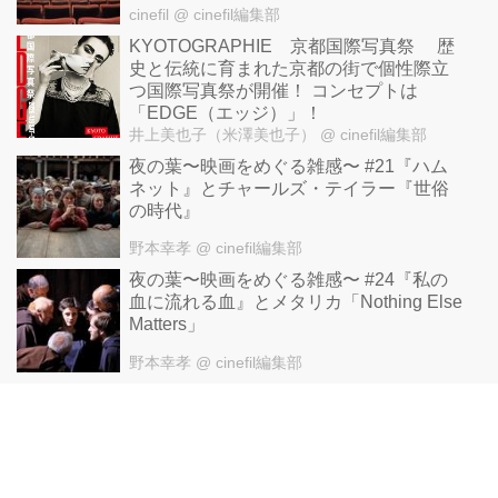
cinefil
@ cinefil編集部
KYOTOGRAPHIE 京都国際写真祭 歴
史と伝統に育まれた京都の街で個性際立
つ国際写真祭が開催！ コンセプトは
「EDGE（エッジ）」！
井上美也子（米澤美也子）
@ cinefil編集部
夜の葉〜映画をめぐる雑感〜 #21『ハム
ネット』とチャールズ・テイラー『世俗
の時代』
野本幸孝
@ cinefil編集部
夜の葉〜映画をめぐる雑感〜 #24『私の
血に流れる血』とメタリカ「Nothing Else
Matters」
野本幸孝
@ cinefil編集部