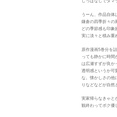
しっぱなしでタマ
うーん、作品自体
鎌倉の四季折々の
どの季節感も印象
実に淡々と積み重
原作漫画5巻分を
っても静かに時間
は広瀬すずが良か
透明感というか可
な。懐かしさの他
りなどなどが自然
実家帰らなきゃと
観終わってボク優