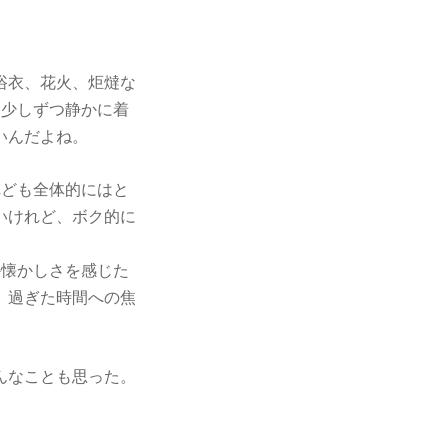
浴衣、花火、炬燵な
を少しずつ静かに着
いんだよね。
れども全体的にはと
いけれど、ボク的に
か懐かしさを感じた
、過ぎた時間への焦
んなことも思った。