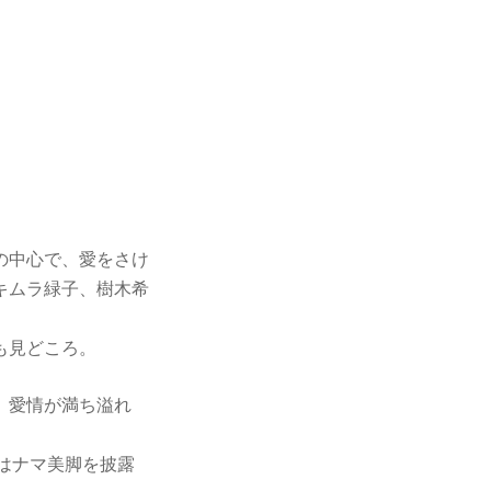
の中心で、愛をさけ
キムラ緑子、樹木希
も見どころ。
、愛情が満ち溢れ
みはナマ美脚を披露