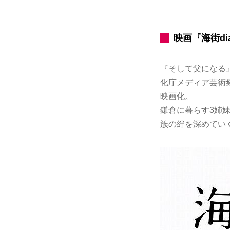
映画『海街di
『そして父になる
化庁メディア芸術
映画化。
鎌倉に暮らす3姉
族の絆を深めてい