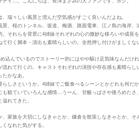
ラナイ…。こんにちは、長澤まさみの大ファンです、ボク。
は、瑞々しい風景と澄んだ空気感がすごく良いんだよね。
風景、桜のトンネル、坂道、梅酒、路面電車、江ノ島の海岸、
的。それらを背景に4姉妹それぞれの心の微妙な移ろいや成長
ねて行く脚本・演出も素晴らしいの。全然押し付けがましくな
詰め込んでいるのでストーリー的にはやや駆け足気味なんだけ
が流れて行くの。キャストそれぞれの演技や存在感も素晴らし
ったかなあ。
愛らしさというか。4姉妹でご飯食べるシーンとかどれも何だ
にも観ていていろんな感情…うーん、甘酸っぱさや後ろめたさ
と溢れてきた。
か、家族を大切にしなきゃとか、鎌倉を散策しなきゃとか、そ
しくなれた気がする。