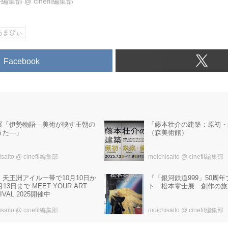
ル編集部
@
cinefil編集部
あまぴぃ
Facebook
展「伊勢物語―美術が映す王朝の
「藤本壮介の建築：原初・
うた―」
（森美術館）
isaito
@ cinefil編集部
moichisaito
@ cinefil編集部
・天王洲アイル一帯で10月10日か
『「銀河鉄道999」50周
月13日まで MEET YOUR ART
ト 松本零士展 創作の旅
IVAL 2025開催中
isaito
@ cinefil編集部
moichisaito
@ cinefil編集部