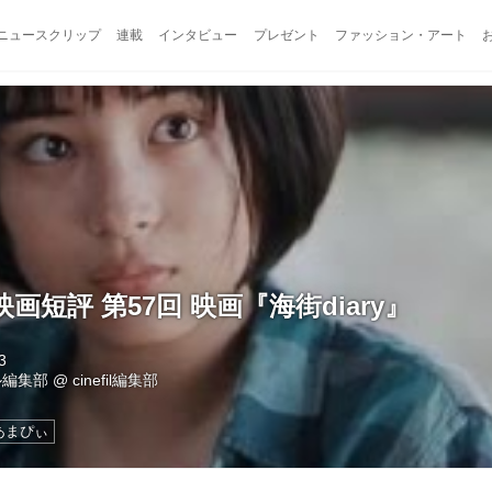
ニュースクリップ
連載
インタビュー
プレゼント
ファッション・アート
画短評 第57回 映画『海街diary』
3
ル編集部
@
cinefil編集部
あまぴぃ