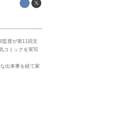
監督が第11回文
人気コミックを実写
々な出来事を経て家