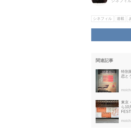
シネフィ
シネフィル
連載
関連記事
特別
恋と
moich
東京
ら10
FEST
moich