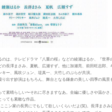
るのは、テレビドラマ『八重の桜』などの綾瀬はるか、『世界
どの長澤まさみ、夏帆、広瀬すず。他に加瀬亮、前田旺志郎、
ンキー、風吹ジュン、堤真一、大竹しのぶらが共演。
繰り出す妙演はもちろん、舞台となる鎌倉の美しい四季の風景
って素晴らしい〜それに尽きますなあ。全編に優しさや温かさ
とっても素敵な作品。
。ここン家の長男にでもして欲しいくらいだよ(笑)。長澤まさ