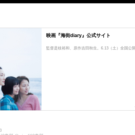
映画『海街diary』公式サイト
監督是枝裕和、原作吉田秋生。6.13（土）全国公
3