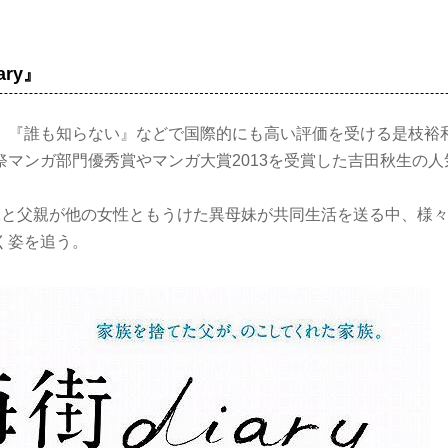
ary』
』『誰も知らない』などで国際的にも高い評価を受ける是枝裕和
祭マンガ部門優秀賞やマンガ大賞2013を受賞した吉田秋生の
妹と父親が他の女性ともうけた異母妹が共同生活を送る中、様
く姿を追う。