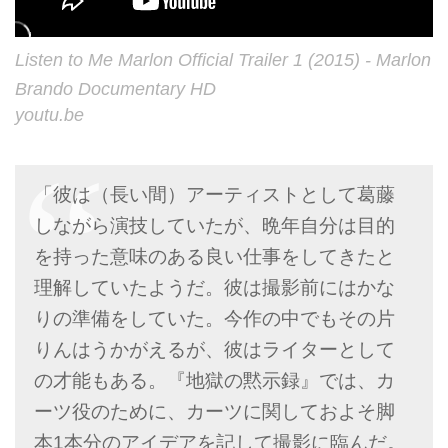
Listen to Me Marlon Official Trailer 1 (2015) - Marlon
Brando Documentary HD
youtu.be
「彼は（長い間）アーティストとして葛藤
しながら演技していたが、晩年自分は目的
を持った意味のある良い仕事をしてきたと
理解していたようだ。彼は撮影前にはかな
りの準備をしていた。今作の中でもその片
りんはうかがえるが、彼はライターとして
の才能もある。『地獄の黙示録』では、カ
ーツ役のために、カーツに関しておよそ脚
本1本分のアイデアを記して撮影に臨んだ。