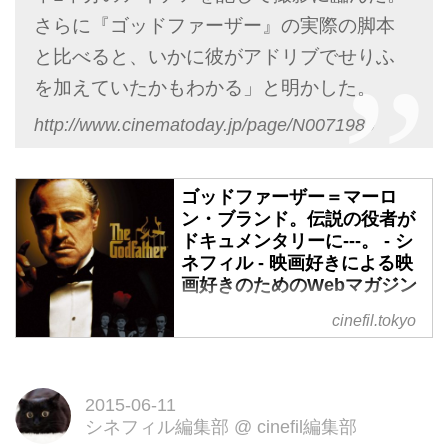
さらに『ゴッドファーザー』の実際の脚本
と比べると、いかに彼がアドリブでせりふ
を加えていたかもわかる」と明かした。
http://www.cinematoday.jp/page/N0071989
ゴッドファーザー＝マーロ
ン・ブランド。伝説の役者が
ドキュメンタリーに---。 - シ
ネフィル - 映画好きによる映
画好きのためのWebマガジン
死してなお伝説化した、マーロ
cinefil.tokyo
ン・ブランド。
そんな彼の、真実の姿を描くドキ
ュメンタリーが製作された。
2015-06-11
伝説の俳優マーロン・ブランドさ
シネフィル編集部
@
cinefil編集部
んを描いたドキュメンタリー映画