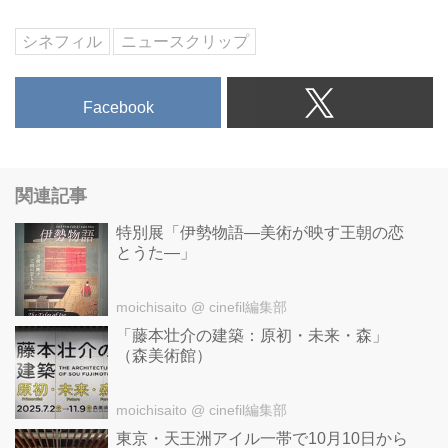
『リッスン・トゥ・ミー・マーロ
シネフィル
ニュースクリップ
ン（原題） / Listen to Me
Marlon』について、スティーヴ
ン・ライリー監督が語った。
Facebook
映画『地獄の黙示録』『ゴッドフ
ァーザー』の演技について「彼は
（長い間）アーティストとして葛
関連記事
藤しながら演技していたが、晩年
特別展「伊勢物語―美術が映す王朝の恋
自分は目的を持った意味のある良
とうた―」
い仕事をしてきたと理解していた
ようだ。彼は撮影前にはかなりの
moichisaito
@ cinefil編集部
準備をしていた。今作の中でもそ
「藤本壮介の建築：原初・未来・森」
の片りんはうかがえるが、彼はラ
（森美術館）
イターとしての才能もある。『地
獄の黙示録』では、カーツ役のた
moichisaito
@ cinefil編集部
めに、カーツに関しておよそ脚本
東京・天王洲アイル一帯で10月10日から
1本分のアイデアを記して撮影に