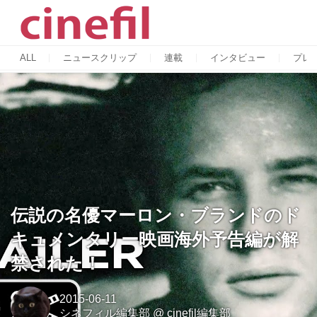
ALL
ニュースクリップ
連載
インタビュー
プレ
伝説の名優マーロン・ブランドのド
キュメンタリー映画海外予告編が解
禁された！
2015-06-11
シネフィル編集部
@
cinefil編集部