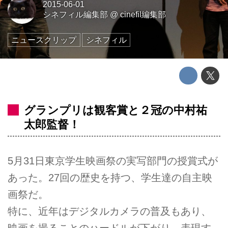
2015-06-01
シネフィル編集部
@
cinefil編集部
ニュースクリップ
シネフィル
グランプリは観客賞と２冠の中村祐
太郎監督！
5月31日東京学生映画祭の実写部門の授賞式が
あった。27回の歴史を持つ、学生達の自主映
画祭だ。
特に、近年はデジタルカメラの普及もあり、
映画を撮ることのハードルが下がり、表現す