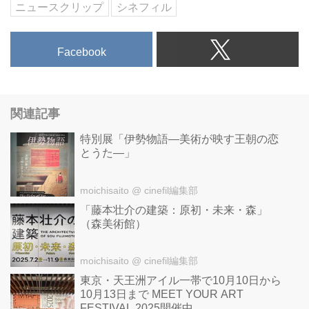
ニュースクリップ
シネフィル
Facebook
関連記事
特別展「伊勢物語―美術が映す王朝の恋
とうた―」
moichisaito
@ cinefil編集部
「藤本壮介の建築：原初・未来・森」
（森美術館）
moichisaito
@ cinefil編集部
東京・天王洲アイル一帯で10月10日から
10月13日まで MEET YOUR ART
FESTIVAL 2025開催中