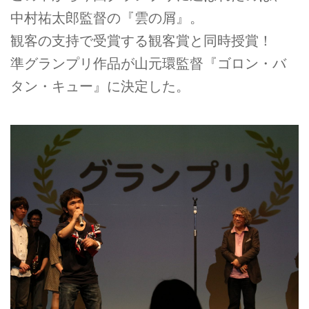
中村祐太郎監督の『雲の屑』。
観客の支持で受賞する観客賞と同時授賞！
準グランプリ作品が山元環監督『ゴロン・バ
タン・キュー』に決定した。