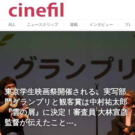
ALL
ニュースクリップ
連載
インタビュー
プレ
東京学生映画祭開催される。実写部
門グランプリと観客賞は中村祐太郎
『雲の屑』に決定！審査員 大林宣彦
監督が伝えたこと---。