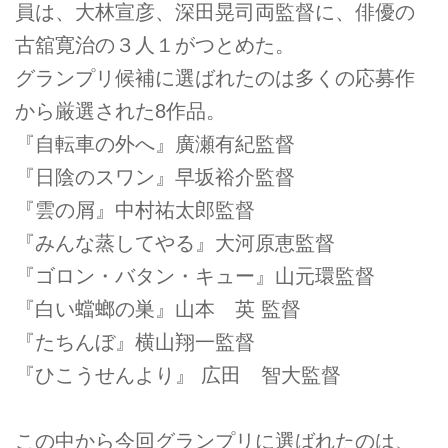
員は、大林宣彦、深田晃司両監督に、俳優の
古舘寛治の３人１がつとめた。
グランプリ候補に選ばれたのは多くの応募作
から厳選された8作品。
『自転車の外へ』廣瀬有紀監督
『日陰のスワン』早坂裕介監督
『雲の屑』中村祐太郎監督
『みんな蒸してやる』大河原恵監督
『ゴロン・バタン・キュー』山元環監督
『白い蟷螂の巣』山本 英 監督
『たちんぼ』横山翔一監督
『ひこうせんより』 広田 智大監督
この中から今回グランプリに選ばれたのは、