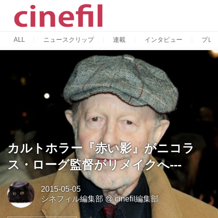
ALL
ニュースクリップ
連載
インタビュー
プレ
カルトホラー『赤い影』がニコラ
ス・ローグ監督がリメイクへ---
2015-05-05
シネフィル編集部
@
cinefil編集部