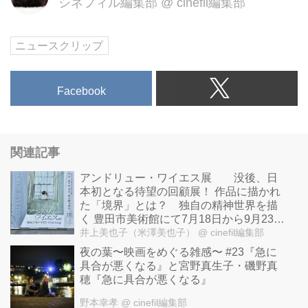
シネフィル編集部
@
cinefil編集部
ニュースクリップ
Facebook
関連記事
アンドリュー・ワイエス展 没後、日
本初となる待望の回顧展！ 作品に描かれ
た「境界」とは？ 独自の精神世界を描
く 豊田市美術館にて7月18日から9月23日
まで開催！
井上美也子（米澤美也子）
@ cinefil編集部
夜の葉〜映画をめぐる雑感〜 #23『急に
具合が悪くなる』と宮野真生子・磯野真
穂『急に具合が悪くなる』
野本幸孝
@ cinefil編集部