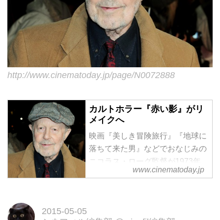
http://www.cinematoday.jp/page/N0072888
カルトホラー『赤い影』がリ
メイクへ
映画『美しき冒険旅行』『地球に
落ちて来た男』などでおなじみの
ニコラス・ローグ監督が1973年
www.cinematoday.jp
に手掛けた、カルト的人気を誇る
ホラー映画『赤い影』のリメイク
化の企画が進められている。
2015-05-05