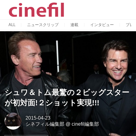
ALL
ニュースクリップ
連載
インタビュー
プレ
シュワ＆トム最驚の２ビッグスター
が初対面!２ショット実現!!!
2015-04-23
シネフィル編集部
@
cinefil編集部