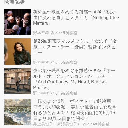
関連記事
夜の葉〜映画をめぐる雑感〜 #24『私の
血に流れる血』とメタリカ「Nothing Else
Matters」
野本幸孝
@ cinefil編集部
第26回東京フィルメックス 『女の子（女
孩）』スー・チー（舒淇）監督インタビ
ュー
野本幸孝
@ cinefil編集部
夜の葉〜映画をめぐる雑感〜 #22『オー
ルド・オーク』とジョン・バージャー
『And Our Faces, My Heart, Brief as
Photos』
野本幸孝
@ cinefil編集部
「風そよぐ情景 ヴィクトリア朝絵画・
フランス印象派」 美しい風景画に心癒さ
れるひとときを！ 松岡美術館にて6月16
日より10月12日まで開催！
井上美也子（米澤美也子）
@ cinefil編集部