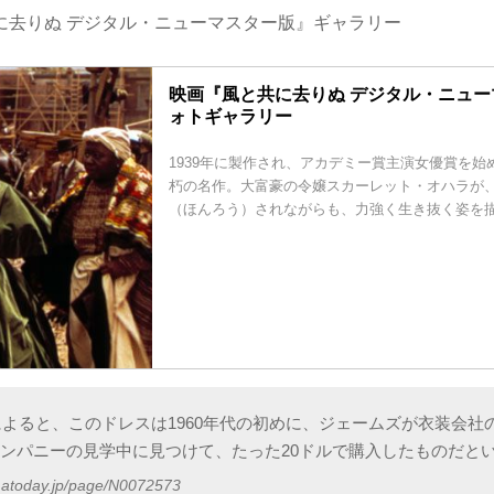
に去りぬ デジタル・ニューマスター版』ギャラリー
映画『風と共に去りぬ デジタル・ニュ
ォトギャラリー
1939年に製作され、アカデミー賞主演女優賞を始
朽の名作。大富豪の令嬢スカーレット・オハラが
（ほんろう）されながらも、力強く生き抜く姿を
graphによると、このドレスは1960年代の初めに、ジェームズが衣装会
ンパニーの見学中に見つけて、たった20ドルで購入したものだと
matoday.jp/page/N0072573