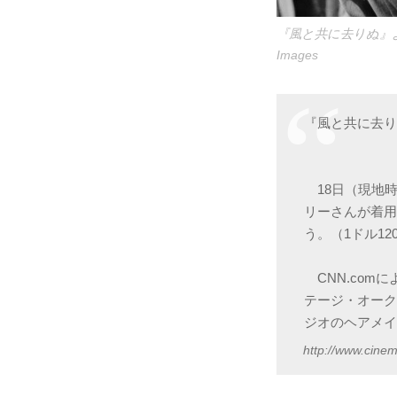
『風と共に去りぬ』より、ヴィ
Images
『風と共に去り
18日（現地
リーさんが着用
う。（1ドル12
CNN.com
テージ・オーク
ジオのヘアメイ
http://www.cine