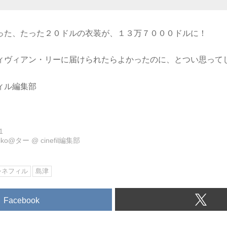
った、たった２０ドルの衣装が、１３万７０００ドルに！
ィヴィアン・リーに届けられたらよかったのに、とつい思って
ィル編集部
1
eiko@ター
@
cinefil編集部
シネフィル
島津
Facebook