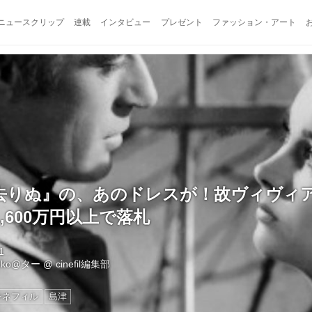
ニュースクリップ
連載
インタビュー
プレゼント
ファッション・アート
去りぬ』の、あのドレスが！故ヴィヴィ
,600万円以上で落札
1
eiko@ター
@
cinefil編集部
シネフィル
島津