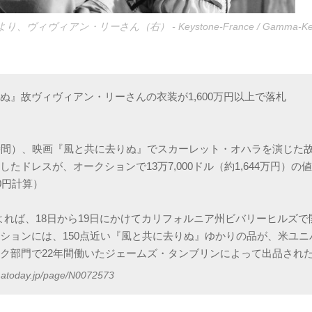
ヴィアン・リーさん（右） - Keystone-France / Gamma-Keyston
ぬ』故ヴィヴィアン・リーさんの衣装が1,600万円以上で落札
時間）、映画『風と共に去りぬ』でスカーレット・オハラを演じた
したドレスが、オークションで13万7,000ドル（約1,644万円）の
0円計算）
によれば、18日から19日にかけてカリフォルニア州ビバリーヒルズ
ションには、150点近い『風と共に去りぬ』ゆかりの品が、米ユニ
ク部門で22年間働いたジェームズ・タンブリンによって出品され
matoday.jp/page/N0072573