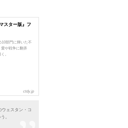
ーマスター版』フ
め10部門に輝いた不
、愛や戦争に翻弄
描く。
ctdy.jp
社のウェスタン・コ
いう。