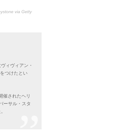
e via Getty
故ヴィヴィアン・
値をつけたとい
で開催されたヘリ
バーサル・スタ
た。