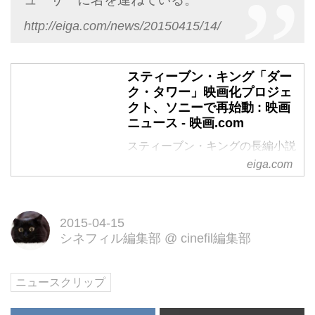
http://eiga.com/news/20150415/14/
スティーブン・キング「ダー
ク・タワー」映画化プロジェ
クト、ソニーで再始動 : 映画
ニュース - 映画.com
スティーブン・キングの長編小説
eiga.com
「ダーク・タワー」の完全映像化
プロジェクトは、数年前に企画が
立ち上がったものの、当初から関
与していた米ユニバーサル・ピク
2015-04-15
シネフィル編集部
@
cinefil編集部
チャーズと米ワーナー・ブラザー
スが相次いで見送るなど、製作が
難航している。だが、このほど米
ニュースクリップ