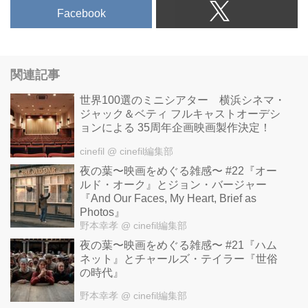
Facebook
関連記事
世界100選のミニシアター 横浜シネマ・
ジャック＆ベティ フルキャストオーデシ
ョンによる 35周年企画映画製作決定！
cinefil
@ cinefil編集部
夜の葉〜映画をめぐる雑感〜 #22『オー
ルド・オーク』とジョン・バージャー
『And Our Faces, My Heart, Brief as
Photos』
野本幸孝
@ cinefil編集部
夜の葉〜映画をめぐる雑感〜 #21『ハム
ネット』とチャールズ・テイラー『世俗
の時代』
野本幸孝
@ cinefil編集部