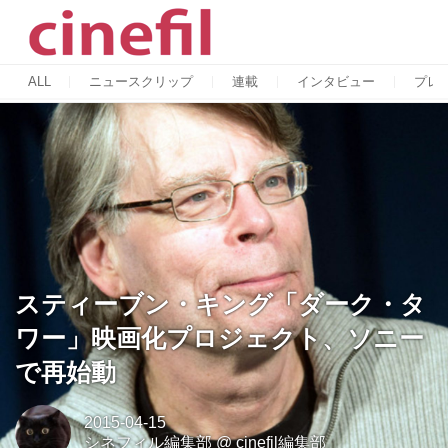
ALL
ニュースクリップ
連載
インタビュー
プレ
スティーブン・キング「ダーク・タ
ワー」映画化プロジェクト、ソニー
で再始動
2015-04-15
シネフィル編集部
@
cinefil編集部