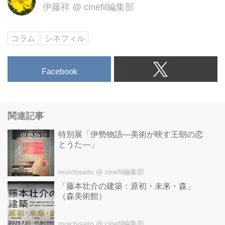
伊藤祥
@
cinefil編集部
コラム
シネフィル
Facebook
関連記事
特別展「伊勢物語―美術が映す王朝の恋
とうた―」
moichisaito
@ cinefil編集部
「藤本壮介の建築：原初・未来・森」
（森美術館）
moichisaito
@ cinefil編集部