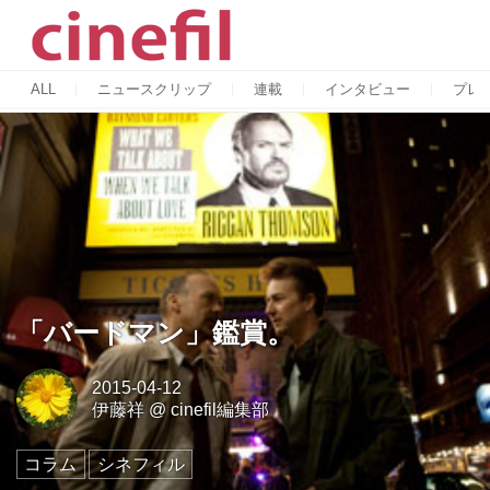
ALL
ニュースクリップ
連載
インタビュー
プレ
「バードマン」鑑賞。
2015-04-12
伊藤祥
@
cinefil編集部
コラム
シネフィル