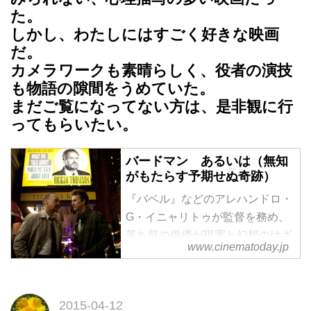
た。
しかし、わたしにはすごく好きな映画
だ。
カメラワークも素晴らしく、役者の演技
も物語の隙間をうめていた。
まだご覧になってない方は、是非観に行
ってもらいたい。
バードマン あるいは（無知
がもたらす予期せぬ奇跡）
『バベル』などのアレハンドロ・
G・イニャリトゥが監督を務め、
落ち目の俳優が現実と幻想のはざ
www.cinematoday.jp
まで追い込まれるさまを描いたブ
ラックコメディー。
2015-04-12