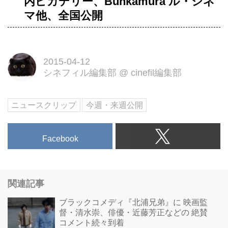
内ピカデリー、Bunkamura ル・シネ
マ他、全国公開
2015-04-12
シネフィル編集部
@
cinefil編集部
ニュースクリップ
今週・来週公開
Facebook
関連記事
ブラックコメディ『北浦兄弟』に 映画監
督・清水崇、俳優・近藤芳正などの 絶賛
コメント続々到着