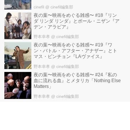
cinefil
@ cinefil編集部
夜の葉〜映画をめぐる雑感〜 #18『リン
ダ リンダ リンダ』とポール・ニザン『ア
デン・アラビア』
野本幸孝
@ cinefil編集部
夜の葉〜映画をめぐる雑感〜 #19『ワ
ン・バトル・アフター・アナザー』とト
マス・ピンチョン『LAヴァイス』
野本幸孝
@ cinefil編集部
夜の葉〜映画をめぐる雑感〜 #24『私の
血に流れる血』とメタリカ「Nothing Else
Matters」
野本幸孝
@ cinefil編集部