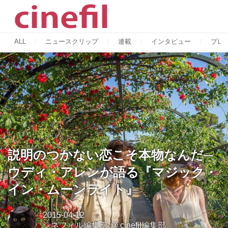
ALL
ニュースクリップ
連載
インタビュー
プレ
説明のつかない恋こそ本物なんだ─
ウディ・アレンが語る『マジック・
イン・ムーンライト』
2015-04-12
シネフィル編集部
@
cinefil編集部