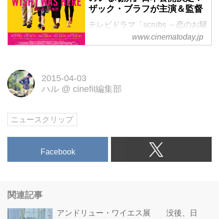
ザック・ブラフが主演＆監督
テレビドラマ「scrubs ～恋のお騒
www.cinematoday.jp
がせ病棟」で知られる俳優のザッ
ク・ブラフが主演・監督・共同脚
本を務めた映画『WISH I WAS
HERE／僕らのいる場所』が初夏
2015-04-03
ハル
@
cinefil編集部
に日本公開されることがわかっ
た。
ニュースクリップ
Facebook
関連記事
アンドリュー・ワイエス展 没後、日