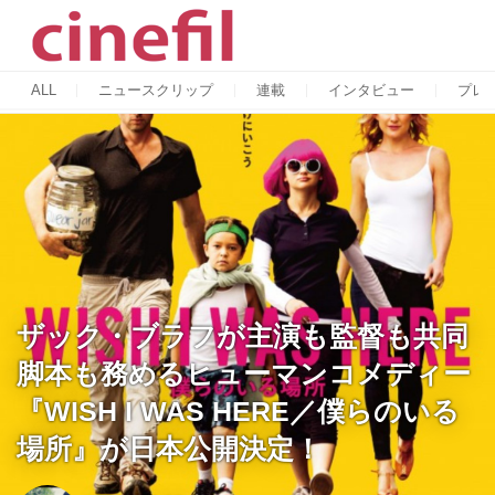
ALL
ニュースクリップ
連載
インタビュー
プレ
ザック・ブラフが主演も監督も共同
脚本も務めるヒューマンコメディー
『WISH I WAS HERE／僕らのいる
場所』が日本公開決定！