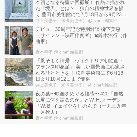
本初となる待望の回顧展！ 作品に描かれ
た「境界」とは？ 独自の精神世界を描
く 豊田市美術館にて7月18日から9月23日
まで開催！
井上美也子（米澤美也子）
@ cinefil編集部
デビュー30周年記念特別対談 柳下美恵
（サイレント映画伴奏者）✖️鈴木治行（作
曲家）
野本幸孝
@ cinefil編集部
「風そよぐ情景 ヴィクトリア朝絵画・
フランス印象派」 美しい風景画に心癒さ
れるひとときを！ 松岡美術館にて6月16
日より10月12日まで開催！
井上美也子（米澤美也子）
@ cinefil編集部
夜の葉〜映画をめぐる雑感〜 #20『自然
は君に何を語るのか』とW. H. オーデン
「W. B. イェイツをしのんで（一九三九年
一月死去）」
野本幸孝
@ cinefil編集部