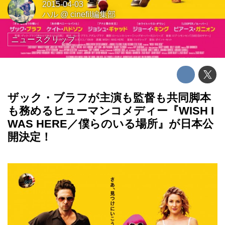
2015-04-03
ハル
@
cinefil編集部
ニュースクリップ
ザック・ブラフが主演も監督も共同脚本
も務めるヒューマンコメディー『WISH I
WAS HERE／僕らのいる場所』が日本公
開決定！