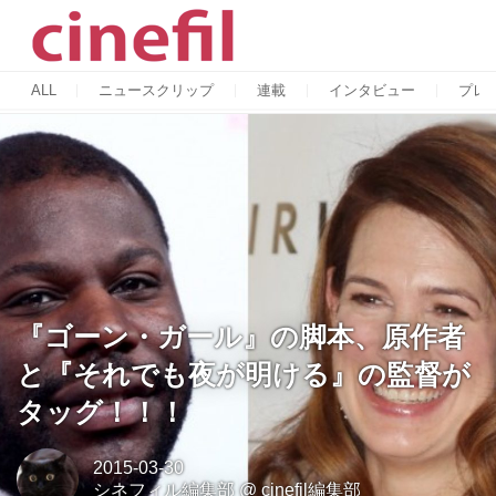
ALL
ニュースクリップ
連載
インタビュー
プレ
『ゴーン・ガール』の脚本、原作者
と『それでも夜が明ける』の監督が
タッグ！！！
2015-03-30
シネフィル編集部
@
cinefil編集部