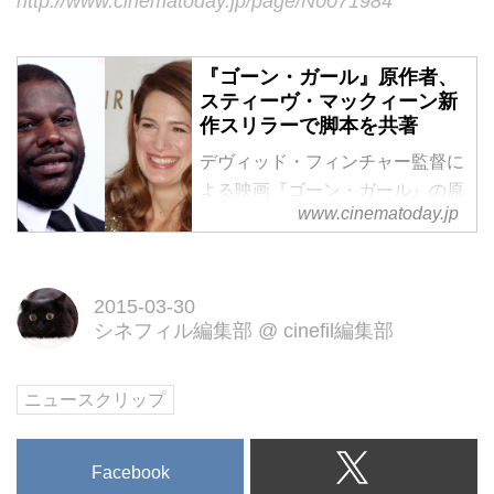
http://www.cinematoday.jp/page/N0071984
『ゴーン・ガール』原作者、
スティーヴ・マックィーン新
作スリラーで脚本を共著
デヴィッド・フィンチャー監督に
よる映画『ゴーン・ガール』の原
www.cinematoday.jp
作者で脚本も担当したギリアン・
フリンが、スティーヴ・マックィ
ーン監督がメガホンを取るタイト
2015-03-30
ル未定のスリラー映画でマックィ
シネフィル編集部
@
cinefil編集部
ーン監督と共同で脚本を手掛ける
ことになったとLA Timesが報じ
た。
ニュースクリップ
Facebook