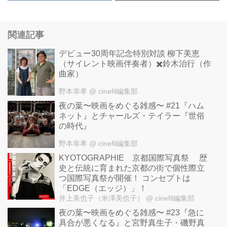
関連記事
デビュー30周年記念特別対談 柳下美恵
（サイレント映画伴奏者）✖️鈴木治行（作
曲家）
野本幸孝
@ cinefil編集部
夜の葉〜映画をめぐる雑感〜 #21『ハム
ネット』とチャールズ・テイラー『世俗
の時代』
野本幸孝
@ cinefil編集部
KYOTOGRAPHIE 京都国際写真祭 歴
史と伝統に育まれた京都の街で個性際立
つ国際写真祭が開催！ コンセプトは
「EDGE（エッジ）」！
井上美也子（米澤美也子）
@ cinefil編集部
夜の葉〜映画をめぐる雑感〜 #23『急に
具合が悪くなる』と宮野真生子・磯野真