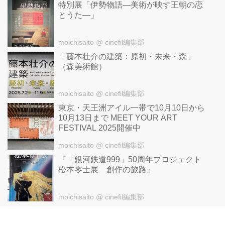
特別展「伊勢物語―美術が映す王朝の恋
とうた―」
moichisaito
@ cinefil編集部
「藤本壮介の建築：原初・未来・森」
（森美術館）
moichisaito
@ cinefil編集部
東京・天王洲アイル一帯で10月10日から
10月13日まで MEET YOUR ART
FESTIVAL 2025開催中
moichisaito
@ cinefil編集部
『「銀河鉄道999」50周年プロジェクト
松本零士展 創作の旅路』
moichisaito
@ cinefil編集部