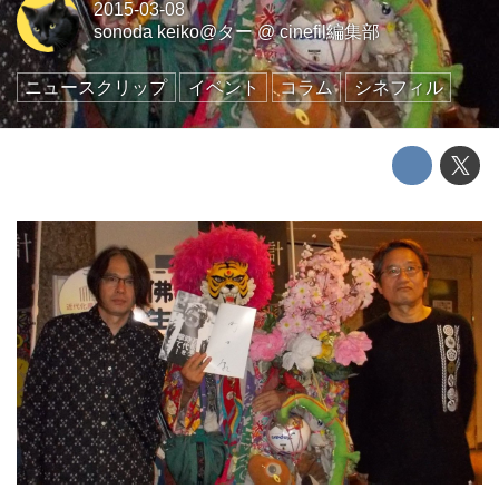
2015-03-08
sonoda keiko@ター
@
cinefil編集部
ニュースクリップ
イベント
コラム
シネフィル