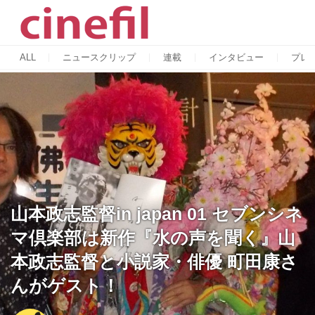
ALL
ニュースクリップ
連載
インタビュー
プレ
山本政志監督in japan 01 セブンシネ
マ倶楽部は新作『水の声を聞く』山
本政志監督と小説家・俳優 町田康さ
んがゲスト！