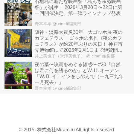
石垣島に新たな映画祭「島んちゅぬ映画
祭」が誕生！ 2026年3月20日〜22日に第
一回開催決定、第一弾ラインナップ発表
野本幸孝
@ cinefil編集部
阪神・淡路大震災30年 大ゴッホ展 夜の
カフェテラス ゴッホの名作《夜のカフ
ェテラス》が約20年ぶりの来日！ 神戸市
立博物館にて2026年2月1日まで絶賛開催
中！福島県立美術館2026年2月21日より
井上美也子（米澤美也子）
@ cinefil編集部
開催、東京・上野の森美術館2026年5月
夜の葉〜映画をめぐる雑感〜 #20『自然
29日より開催！
は君に何を語るのか』とW. H. オーデン
「W. B. イェイツをしのんで（一九三九年
一月死去）」
野本幸孝
@ cinefil編集部
© 2015- 株式会社Miramiru All rights reserved.