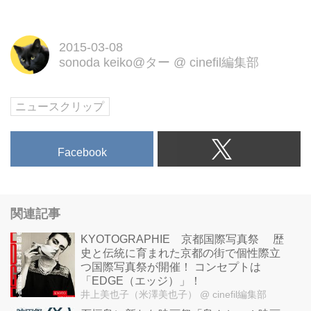
2015-03-08
sonoda keiko@ター
@
cinefil編集部
ニュースクリップ
Facebook
関連記事
KYOTOGRAPHIE 京都国際写真祭 歴
史と伝統に育まれた京都の街で個性際立
つ国際写真祭が開催！ コンセプトは
「EDGE（エッジ）」！
井上美也子（米澤美也子）
@ cinefil編集部