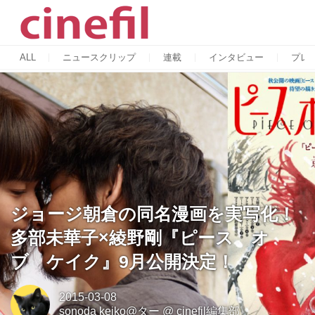
ALL
ニュースクリップ
連載
インタビュー
プレ
ジョージ朝倉の同名漫画を実写化！
多部未華子×綾野剛『ピース オ
ブ ケイク』9月公開決定！
2015-03-08
sonoda keiko@ター
@
cinefil編集部