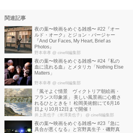
関連記事
夜の葉〜映画をめぐる雑感〜 #22『オー
ルド・オーク』とジョン・バージャー
『And Our Faces, My Heart, Brief as
Photos』
野本幸孝
@ cinefil編集部
夜の葉〜映画をめぐる雑感〜 #24『私の
血に流れる血』とメタリカ「Nothing Else
Matters」
野本幸孝
@ cinefil編集部
「風そよぐ情景 ヴィクトリア朝絵画・
フランス印象派」 美しい風景画に心癒さ
れるひとときを！ 松岡美術館にて6月16
日より10月12日まで開催！
井上美也子（米澤美也子）
@ cinefil編集部
夜の葉〜映画をめぐる雑感〜 #23『急に
具合が悪くなる』と宮野真生子・磯野真