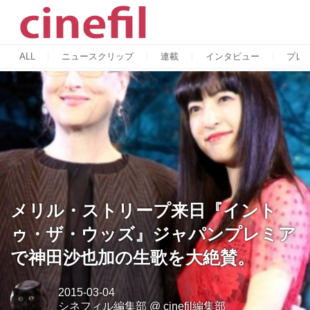
ALL
ニュースクリップ
連載
インタビュー
プレ
メリル・ストリープ来日『イント
ゥ・ザ・ウッズ』ジャパンプレミア
で神田沙也加の生歌を大絶賛。
2015-03-04
シネフィル編集部
@
cinefil編集部