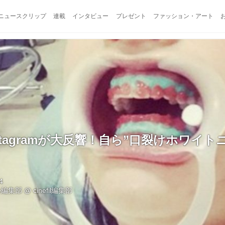
ニュースクリップ
連載
インタビュー
プレゼント
ファッション・アート
stagramが大反響！自ら”口裂けホワイト
4
ル編集部
@
cinefil編集部