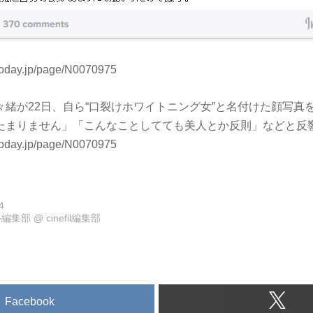
today.jp/page/N0070975
緒が22日、自ら“口裂けホワイトニング女”と名付けた顔写真をIns
たまりません」「こんなことしてても美人とか反則」などと反
today.jp/page/N0070975
4
ル編集部
@
cinefil編集部
Facebook