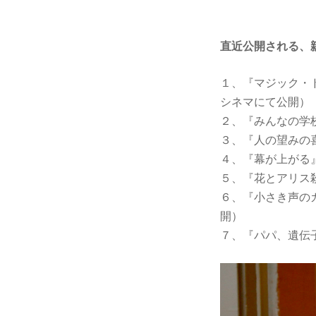
直近公開される、
１、『マジック・
シネマにて公開）
２、『みんなの学
３、『人の望みの
４、『幕が上がる』
５、『花とアリス
６、『小さき声の
開）
７、『パパ、遺伝