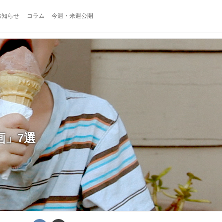
お知らせ
コラム
今週・来週公開
画」7選