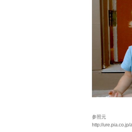
参照元
http://ure.pia.co.jp/