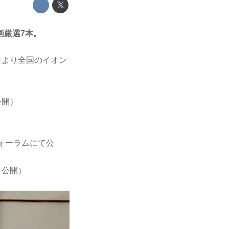
画厳選7本。
日より全国のイオン
公開）
ォーラムにて公
て公開）