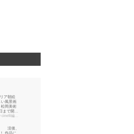
リア朝絵
しい風景画
 松岡美術
2日まで開
 cinefil編集部
展 没後、
！ 作品に