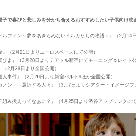
親子で喜びと悲しみを分かち合えるおすすめしたい子供向け映
ドルフィン～夢をあきらめないイルカたちの物語～』（2月14
校』（2月21日よりユーロスペースにて公開）
喜びよ』（3月28日よりテアトル新宿にてモーニング＆レイト
（2月28日より全国公開）
殺人事件』（2月20日より新宿バルト9ほか全国公開）
カノン――選択する人々』（3月7日よりシアター・イメージフ
子組み換えってなぁに？』（4月25日より渋谷アップリンクに