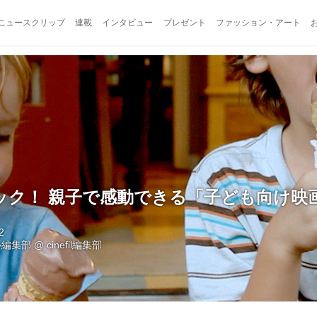
ニュースクリップ
連載
インタビュー
プレゼント
ファッション・アート
ック！ 親子で感動できる「子ども向け映
2
ル編集部
@
cinefil編集部