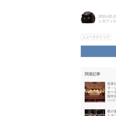
2015-02-2
シネフィ
ニュースクリップ
関連記事
世界
マ・
オー
製作
cinefi
夜の
ムネ