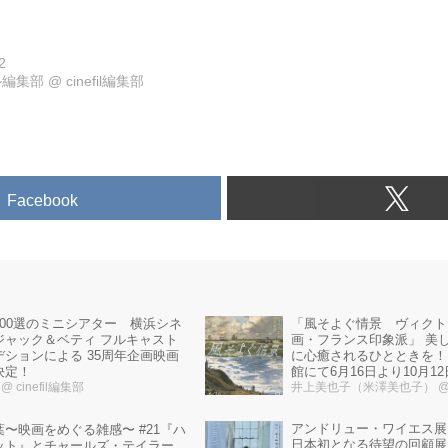
2
ル編集部
@
cinefil編集部
Facebook
100選のミニシアター 横浜シネ
「風そよぐ情景 ヴィクト
ジャック＆ベティ フルキャスト
画・フランス印象派」 美
デションによる 35周年企画映画
に心癒されるひとときを！
決定！
館にて6月16日より10月1
l
@ cinefil編集部
催！
井上美也子（米澤美也子）
@
アンドリュー・ワイエス
葉〜映画をめぐる雑感〜 #21『ハ
日本初となる待望の回顧展
ット』とチャールズ・テイラー