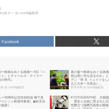
1
eiko@ター
@
cinefil編集部
Facebook
夜の葉〜映画をめぐる雑感〜
葉〜映画をめぐる雑感〜 #21『ハ
然は君に何を語るのか』とW.
ット』とチャールズ・テイラー
デン「W. B. イェイツを
俗の時代』
九三九年一月死去）」
幸孝
@ cinefil編集部
野本幸孝
@ cinefil編集部
KYOTOGRAPHIE 京
ュー30周年記念特別対談 柳下美
歴史と伝統に育まれた京
サイレント映画伴奏者）✖️鈴木治
性際立つ国際写真祭が開催
作曲家）