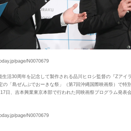
today.jp/page/N0070679
能生活30周年を記念して製作される品川ヒロシ監督の『Zアイ
予定の「島ぜんぶでおーきな祭」（第7回沖縄国際映画祭）で特
月17日、吉本興業東京本部で行われた同映画祭プログラム発表
today.jp/page/N0070679