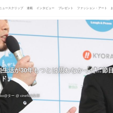
ニュースクリップ
連載
インタビュー
プレゼント
ファッション・アート
能生活が30年もつとは思わなかった…節
ンド』
1
eiko@ター
@
cinefil編集部