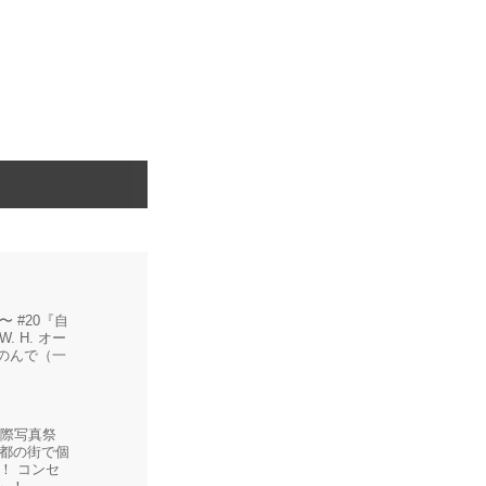
 #20『自
 H. オー
しのんで（一
都国際写真祭
都の街で個
！ コンセ