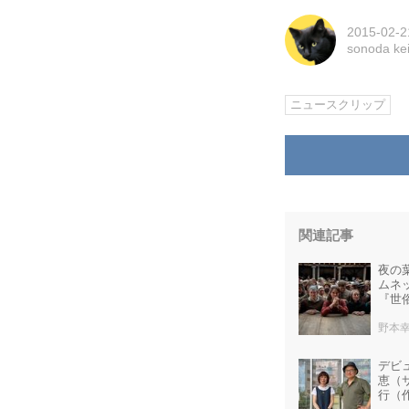
2015-02-2
sonoda k
ニュースクリップ
関連記事
夜の
ムネ
『世
野本
デビ
恵（
行（