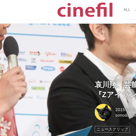
ALL
哀川翔、芸
『Zアイラ
2015-02-2
sonoda k
ニュースクリップ