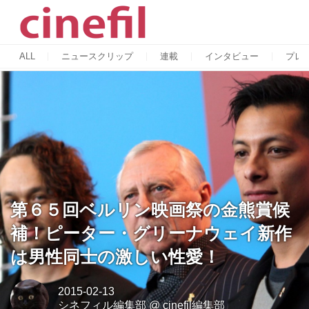
ALL
ニュースクリップ
連載
インタビュー
プレ
第６５回ベルリン映画祭の金熊賞候
補！ピーター・グリーナウェイ新作
は男性同士の激しい性愛！
2015-02-13
シネフィル編集部
@
cinefil編集部