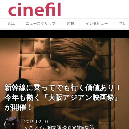
ALL
ニュースクリップ
連載
インタビュー
プレ
新幹線に乗ってでも行く価値あり！
今年も熱く『大阪アジアン映画祭』
が開催！
2015-02-10
シネフィル編集部
@
cinefil編集部