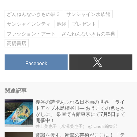
ざんねんないきもの展３
サンシャイン水族館
サンシャインシティ
池袋
プレゼント
ファッション・アート
ざんねんないきもの事典
高橋書店
Facebook
関連記事
櫻谷の詩情あふれる日本画の世界 「ライ
トアップ木島櫻谷Ⅲ― おうこくの色をさ
がしに」 泉屋博古館東京にて7月5日まで
開催中！
井上美也子（米澤美也子）
@ cinefil編集部
常識を覆す、衝撃の芸術がここに！ 「テ