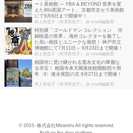
ート美術館 ― YBA & BEYOND 世界を変
えた90s英国アート」 京都市京セラ美術館
にて9月6日まで開催中！
井上美也子（米澤美也子）
@ cinefil編集部
特別展「ゴールドマン コレクション 河
鍋暁斎の世界」 海外コレクターを魅了し
た高い画技とユニークな発想！ 神戸市立
博物館にて7月11日～ 9月23日まで開催！
井上美也子（米澤美也子）
@ cinefil編集部
相国寺に受け継がれる寛永文化の華麗な
る寺宝！ 相国寺承天閣美術館開館四十周
年〈II〉後水尾院の京 9月27日まで開催！
井上美也子（米澤美也子）
@ cinefil編集部
© 2015- 株式会社Miramiru All rights reserved.
Built on
the dino platform
.