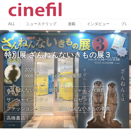
ALL
ニュースクリップ
連載
インタビュー
プレ
特別展 ざんねんないきもの展３
2026-03-27
moichisaito
@
cinefil編集部
ざんねんないきもの展３
サンシャイン水族館
サンシャインシティ
池袋
プレゼント
ファッション・アート
ざんねんないきもの事典
高橋書店