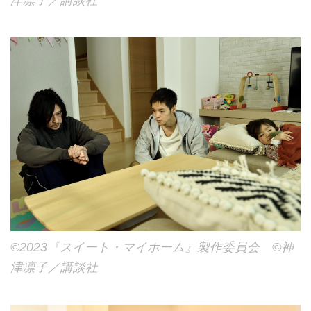
津凛子／講談社
©2023『スイート・マイホーム』製作委員会 ©神
津凛子／講談社