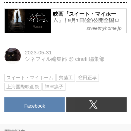
映画『スイート・マイホー
ム』 | 9月1日(金)公開全国ロ
ードショー
sweetmyhome.jp
小説現代新人賞受賞の注目作家・
神津凛子のデビュー作『スイー
ト・マイホーム』が遂に実写映画
2023-05-31
シネフィル編集部
@
cinefil編集部
化。監督 齊藤工×主演 窪田正孝が
描く幸せな家族を襲う「家」を取
り巻く恐怖の連鎖。この家には
スイート・マイホーム
齊藤工
窪田正孝
「何か」がいる――
上海国際映画祭
神津凛子
Facebook