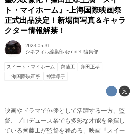
ト・マイホーム』-上海国際映画祭
正式出品決定！新場面写真＆キャラ
クター情報解禁！
2023-05-31
シネフィル編集部
@
cinefil編集部
スイート・マイホーム
齊藤工
窪田正孝
上海国際映画祭
神津凛子
映画やドラマで俳優として活躍する一方、監
督、プロデュース業でも多彩な才能を発揮し
ている齊藤工が監督を務める、映画『スイー