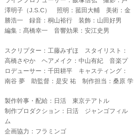
ラインプロデューサー：飯塚信弘 撮影：芦
澤明子（J.S.C） 照明：菰田大輔 美術：金
勝浩一 録音：桐山裕行 装飾：山田好男
編集：髙橋幸一 音響効果：安江史男
スクリプター：工藤みずほ スタイリスト：
高橋さやか ヘアメイク：中山有紀 音楽プ
ロデューサー：千田耕平 キャスティング：
南谷 夢 助監督：是安 祐 制作担当：桑原 学
製作幹事・配給：日活 東京テアトル
制作プロダクション：日活 ジャンゴフィル
ム
企画協力：フラミンゴ