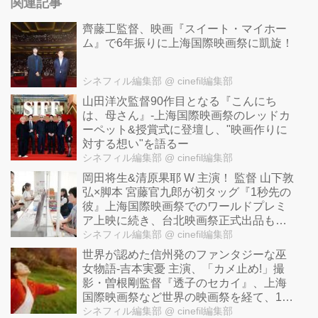
関連記事
齊藤工監督、映画『スイート・マイホー
ム』で6年振りに上海国際映画祭に凱旋！
シネフィル編集部
@ cinefil編集部
山田洋次監督90作目となる『こんにち
は、母さん』-上海国際映画祭のレッドカ
ーペット&授賞式に登壇し、"映画作りに
対する想い"を語るー
シネフィル編集部
@ cinefil編集部
岡田将生&清原果耶 W 主演！ 監督 山下敦
弘×脚本 宮藤官九郎が初タッグ『1秒先の
彼』上海国際映画祭でのワールドプレミ
ア上映に続き、台北映画祭正式出品も決
定！
シネフィル編集部
@ cinefil編集部
世界が認めた信州発のファンタジーな巫
女物語-吉本実憂 主演、「カメ止め!」撮
影・曽根剛監督『透子のセカイ』、上海
国際映画祭など世界の映画祭を経て、10
月より東京初公開決定！
シネフィル編集部
@ cinefil編集部