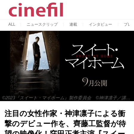
ALL
ニュースクリップ
連載
インタビュー
プレ
©2023『スイート・マイホーム』製作委員会 ©神津凛子／講談社
注目の女性作家・神津凛子による衝
撃のデビュー作を、齊藤工監督が待
望の映像化！窪田正孝主演『スイー