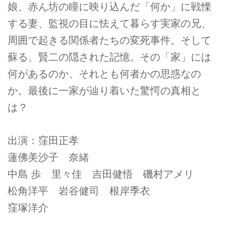
娘、赤ん坊の瞳に映り込んだ「何か」に戦慄
する妻、監視の目に怯えて暮らす実家の兄、
周囲で起きる関係者たちの変死事件。そして
蘇る、賢二の隠された記憶。その「家」には
何があるのか、それとも何者かの思惑なの
か。最後に一家が辿り着いた驚愕の真相と
は？
出演：窪田正孝
蓮佛美沙子 奈緒
中島 歩 里々佳 吉田健悟 磯村アメリ
松角洋平 岩谷健司 根岸季衣
窪塚洋介