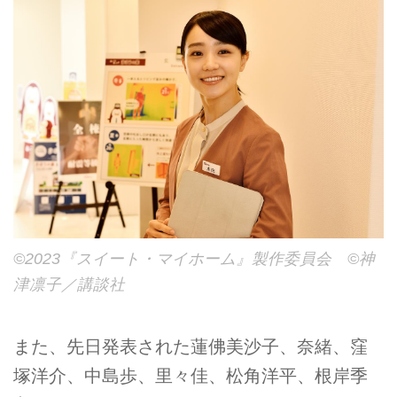
©2023『スイート・マイホーム』製作委員会 ©神
津凛子／講談社
また、先日発表された蓮佛美沙子、奈緒、窪
塚洋介、中島歩、里々佳、松角洋平、根岸季