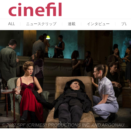
ALL
ニュースクリップ
連載
インタビュー
プレ
© 2022 SPF (CRIMES) PRODUCTIONS INC. AND ARGONAUTS CRIMES PRODUCTIONS S.A. © Serendipity Point Films 2021