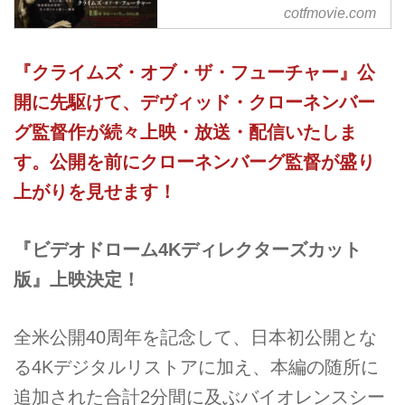
ャルサイト
cotfmovie.com
8.18 Fri 新宿バルト９ほか全国
公開｜デヴィッド・クローネンバ
『クライムズ・オブ・ザ・フューチャー』公
ーグ監督 ヴィゴ・モーテンセン×
開に先駆けて、デヴィッド・クローネンバー
レア・セドゥ×クリステン・スチ
グ監督作が続々上映・放送・配信いたしま
ュワード 未体験のアートパフォ
ーマンスへようこそ
す。公開を前にクローネンバーグ監督が盛り
上がりを見せます！
『ビデオドローム4Kディレクターズカット
版』上映決定！
全米公開40周年を記念して、日本初公開とな
る4Kデジタルリストアに加え、本編の随所に
追加された合計2分間に及ぶバイオレンスシー