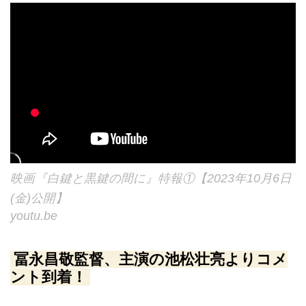
映画『白鍵と黒鍵の間に』特報①【2023年10月6日
(金)公開】
youtu.be
冨永昌敬監督、主演の池松壮亮よりコメ
ント到着！