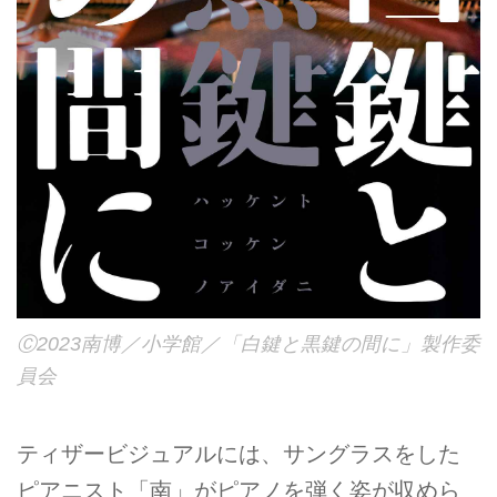
Ⓒ2023南博／小学館／「白鍵と黒鍵の間に」製作委
員会
ティザービジュアルには、サングラスをした
ピアニスト「南」がピアノを弾く姿が収めら