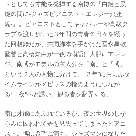
トとしても才能を発揮する南博の『白鍵と黒
鍵の間に-ジャズピアニスト・エレジー銀座
編-』。ピアニストとしてキャバレーや高級ク
ラブを渡り歩いた３年間の青春の日々を綴っ
た回想録だが、共同脚本を手がけた冨永昌敬
監督と高橋知由が一夜の物語に大胆にアレン
ジ。南博がモデルの主人公を「南」と「博」
という２人の人物に分けて、“３年”におよぶタ
イムラインがメビウスの輪のようにつなが
る“一夜”へと誘い、観る者を翻弄する。
南は才能にあふれているが、夜の世界のしが
らみに囚われて夢を見失ってしまったピアニ
スト。博は希望に満ち、ジャズマンになりた