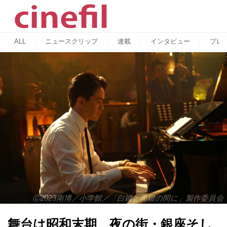
ALL
ニュースクリップ
連載
インタビュー
プレ
Ⓒ2023南博／小学館／「白鍵と黒鍵の間に」製作委員会
舞台は昭和末期、夜の街・銀座そし