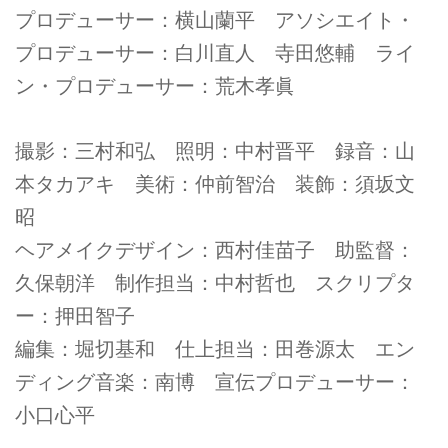
プロデューサー：横山蘭平 アソシエイト・
プロデューサー：白川直人 寺田悠輔 ライ
ン・プロデューサー：荒木孝眞
撮影：三村和弘 照明：中村晋平 録音：山
本タカアキ 美術：仲前智治 装飾：須坂文
昭
ヘアメイクデザイン：西村佳苗子 助監督：
久保朝洋 制作担当：中村哲也 スクリプタ
ー：押田智子
編集：堀切基和 仕上担当：田巻源太 エン
ディング音楽：南博
宣伝プロデューサー：
小口心平