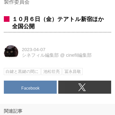
製作委員会
１０月６日（金）テアトル新宿ほか
全国公開
2023-04-07
シネフィル編集部
@
cinefil編集部
白鍵と黒鍵の間に
池松壮亮
冨永昌敬
Facebook
関連記事