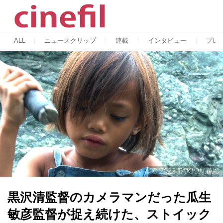
ALL
ニュースクリップ
連載
インタビュー
プレ
©︎ 2022 TAKION.INC
黒沢清監督のカメラマンだった瓜生
敏彦監督が捉え続けた、ストイック