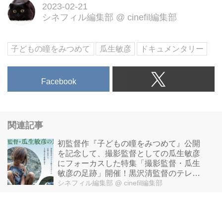
2023-02-21
シネフィル編集部
@
cinefil編集部
子どもの瞳をみつめて
瓜生敏彦
ドキュメンタリー
Facebook
関連記事
初監督作『子どもの瞳をみつめて』公開
を記念して、撮影監督としての瓜生敏彦
にフォーカスした特集「撮影監督・瓜生
敏彦の足跡」開催！黒沢清監督のテレビ
作品をスニークプレビュー上映も！
シネフィル編集部
@ cinefil編集部