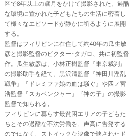
区で8年以上の歳月をかけて撮影された。過酷
な環境に置かれた子どもたちの生活に密着し
て様々なエピソードが静かに祈るように展開
する。
監督はフィリピンに在住して約40年の瓜生敏
彦と撮影監督のビクター･タガロ、共に初監督
作。瓜生敏彦は、小林正樹監督『東京裁判』
の撮影助手を経て、黒沢清監督『神田川淫乱
戦争』『ドレミファ娘の血は騒ぐ』や四ノ宮
浩監督『スカベンジャー』『神の子』の撮影
監督で知られる。
フィリピンに暮らす最貧困エリアの子どもた
ちとその過酷な不法労働を、声高に告発する
のではなく、ストイックな映像で映されたド