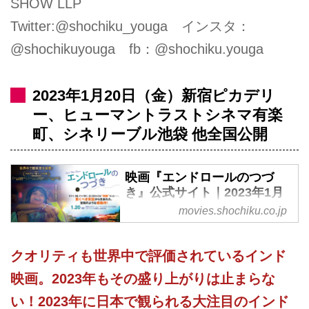
SHOW LLP
Twitter:@shochiku_youga インスタ：
@shochikuyouga fb：@shochiku.youga
2023年1月20日（金）新宿ピカデリ
ー、ヒューマントラストシネマ有楽
町、シネリーブル池袋 他全国公開
映画『エンドロールのつづ
き』公式サイト｜2023年1月
20日（金）公開
movies.shochiku.co.jp
世界中観客賞を受賞！サマイ、9
歳、チャイ売り。恋に落ちたの
クオリティも世界中で評価されているインド
は“映画”だった―。珠玉のインド
映画。2023年もその盛り上がりは止まらな
映画の数々が彩る、実話から生ま
い！2023年に日本で観られる大注目のインド
れた感動作！