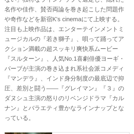
名作や佳作、賛否両論を巻き起こした問題作
や奇作などを新宿K's cinemaにて上映する。
注目も上映作品は、エンターテインメントミ
ュージカルの『若き獅子』、唄って踊ってア
クション満載の超スッキリ爽快系ムービー
『スルターン』、人気No.1喜劇俳優ヨーギ・
バーブが主演の巻き込まれ系社会派コメディ
『マンデラ』、インド身分制度の最底辺で抑
圧、差別と闘う――『グレイマン』『３』の
ダヌシュ主演の怒りのリベンジドラマ『カル
ナン』とバラエティ豊かなラインナップとな
っている。