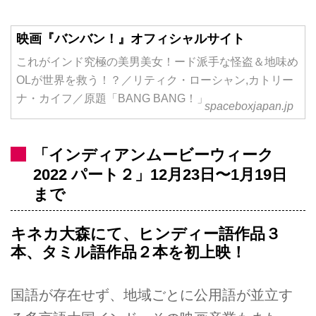
映画『バンバン！』オフィシャルサイト
これがインド究極の美男美女！ード派手な怪盗＆地味め
OLが世界を救う！？／リティク・ローシャン,カトリー
ナ・カイフ／原題「BANG BANG！」
spaceboxjapan.jp
「インディアンムービーウィーク
2022 パート２」12月23日〜1月19日
まで
キネカ大森にて、ヒンディー語作品３
本、タミル語作品２本を初上映！
国語が存在せず、地域ごとに公用語が並立す