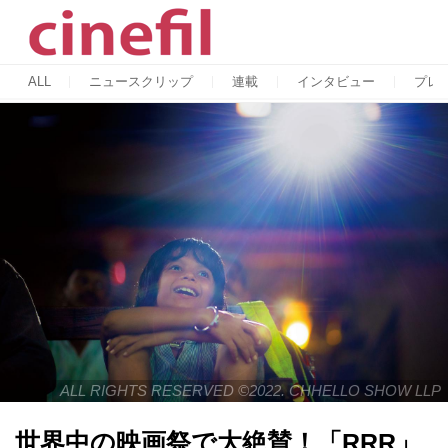
ALL
ニュースクリップ
連載
インタビュー
プレ
ALL RIGHTS RESERVED ©2022. CHHELLO SHOW LLP
世界中の映画祭で大絶賛！「RRR」