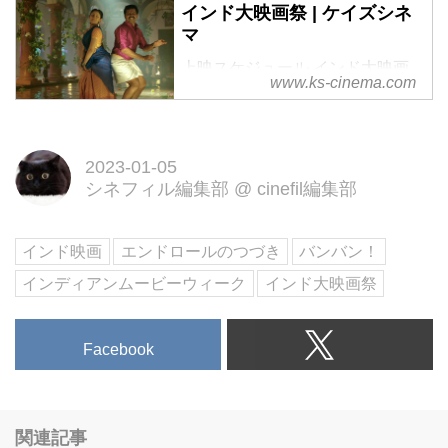
インド大映画祭 | ケイズシネ
マ
上映スケジュール インド大映画
www.ks-cinema.com
祭とは 他の追随を許さない独特
なラインアップで観客を […]
2023-01-05
シネフィル編集部
@
cinefil編集部
インド映画
エンドロールのつづき
バンバン！
インディアンムービーウィーク
インド大映画祭
Facebook
関連記事