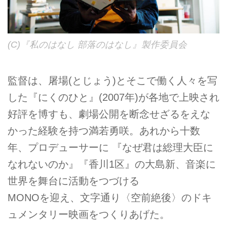
(C)『私のはなし 部落のはなし』製作委員会
監督は、屠場(とじょう)とそこで働く人々を写
した『にくのひと』(2007年)が各地で上映され
好評を博すも、劇場公開を断念せざるをえな
かった経験を持つ満若勇咲。あれから十数
年、プロデューサーに 『なぜ君は総理大臣に
なれないのか』『香川1区』の大島新、音楽に
世界を舞台に活動をつづける
MONOを迎え、文字通り〈空前絶後〉のドキ
ュメンタリー映画をつくりあげた。