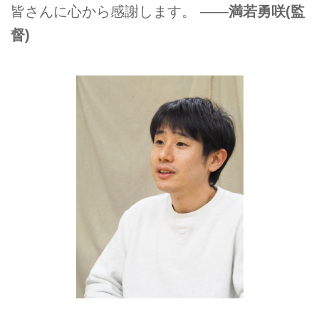
皆さんに心から感謝します。 ――
満若勇咲(監
督)