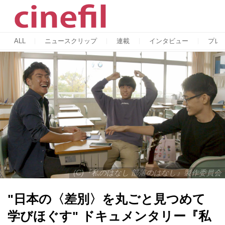
ALL
ニュースクリップ
連載
インタビュー
プレ
(C)『私のはなし 部落のはなし』製作委員会
"日本の〈差別〉を丸ごと見つめて
学びほぐす" ドキュメンタリー『私