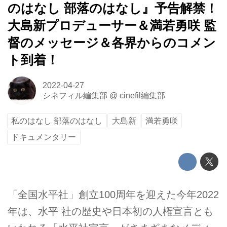
のはなし 部落のはなし』予告解禁！
大島新プロデューサー＆満若勇咲 監
督のメッセージ＆各界からのコメン
ト到着！
2022-04-27
シネフィル編集部
@
cinefil編集部
私のはなし 部落のはなし
大島新
満若勇咲
ドキュメンタリー
「全国水平社」創立100周年を迎えた今年2022
年は、水平 社の歴史や日本初の人権宣言とも