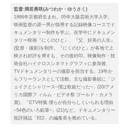
監督:満若勇咲(みつわか・ゆうさく)
1986年京都府生まれ。05年大阪芸術大学入学。
映画監督の原一男が指導する記録映像コースでド
キュメンタリー制作を学ぶ。在学中にドキュメン
タリー映画『にくのひと』、『父、好美の人生』
(監督・撮影)を制作。『にくのひと』が各地で上
映され好評を博すも、その後封印。映像制作・技
術会社ハイクロスシネマトグラフィに参加後、
TVドキュメンタリーの撮影を担当する。19年か
らフリーランスとして活動。主な撮影番組に「ジ
ェイクとシャリース~僕は歌姫だった~」(20/アメ
リカ国際フ ィルム・ビデオ祭 ゴールド・カメラ
賞)、「ETV特集 僕らが自分らしくいられる理由
~54色のいろ鉛筆~」(21)など。ドキュメンタリー
批評雑誌「f/22」の編集長を務めている。