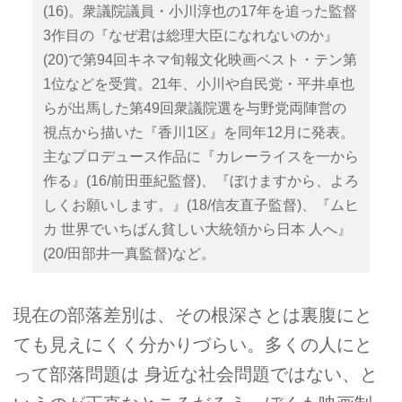
(16)。衆議院議員・小川淳也の17年を追った監督
3作目の『なぜ君は総理大臣になれないのか』
(20)で第94回キネマ旬報文化映画ベスト・テン第
1位などを受賞。21年、小川や自民党・平井卓也
らが出馬した第49回衆議院選を与野党両陣営の
視点から描いた『香川1区』を同年12月に発表。
主なプロデュース作品に『カレーライスを一から
作る』(16/前田亜紀監督)、『ぼけますから、よろ
しくお願いします。』(18/信友直子監督)、『ムヒ
カ 世界でいちばん貧しい大統領から日本 人へ』
(20/田部井一真監督)など。
現在の部落差別は、その根深さとは裏腹にと
ても見えにくく分かりづらい。多くの人にと
って部落問題は 身近な社会問題ではない、と