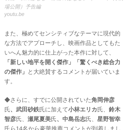
場公開）予告編
youtu.be
また、極めてセンシティブなテーマに現代的
な方法でアプローチし、映画作品としてもた
いへん魅力的に仕上がった本作に対して、
「新しい地平を開く傑作」「驚くべき総合力
の傑作」
と大絶賛するコメントが届いていま
す。
◆さらに、すでに公開されていた
角岡伸彦
氏
、武田砂鉄
氏に加えて
小林エリカ
氏、
鈴木
智彦
氏、
瀬尾夏美
氏
、中島岳志
氏、
星野智幸
氏ら14名から豪華推薦コメントが到着しまし