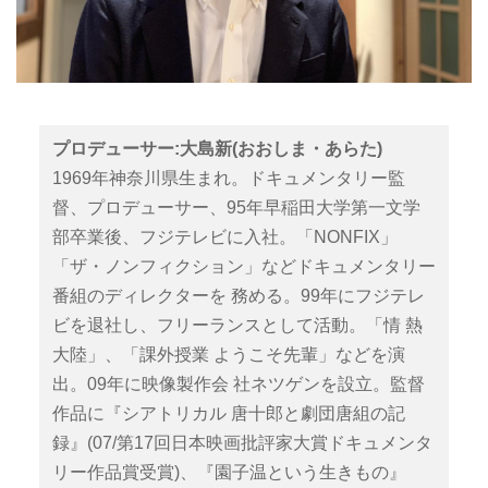
プロデューサー:大島新(おおしま・あらた)
1969年神奈川県生まれ。ドキュメンタリー監
督、プロデューサー、95年早稲田大学第一文学
部卒業後、フジテレビに入社。「NONFIX」
「ザ・ノンフィクション」などドキュメンタリー
番組のディレクターを 務める。99年にフジテレ
ビを退社し、フリーランスとして活動。「情 熱
大陸」、「課外授業 ようこそ先輩」などを演
出。09年に映像製作会 社ネツゲンを設立。監督
作品に『シアトリカル 唐十郎と劇団唐組の記
録』(07/第17回日本映画批評家大賞ドキュメンタ
リー作品賞受賞)、『園子温という生きもの』