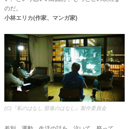
のだ。
小林エリカ
(作家、マンガ家)
(C)『私のはなし 部落のはなし』製作委員会
差別、運動、生活の話を、泣いて、怒って、