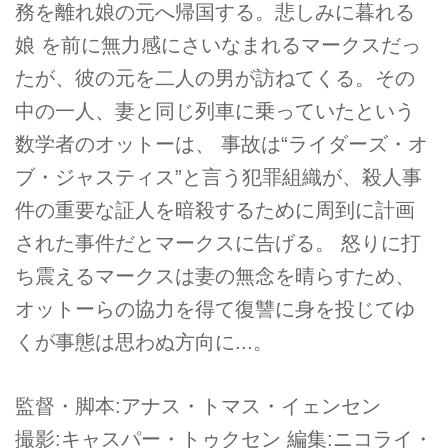
務を離れ娘の元へ帰国する。悲しみに暮れる
娘 を前に無力感にさいなまれるマークスだっ
たが、彼の元を二人の男が訪ねてくる。その
中の一人、妻と同じ列車に乗っていたという
数学者のオットーは、 事故は“ライダーズ・オ
ブ・ジャスティス”と言う犯罪組織が、殺人事
件の重要な証人を暗殺するために周到に計画
された事件だとマークスに告げる。 怒りに打
ち震えるマークスは妻の無念を晴らすため、
オットーらの協力を得て復讐に身を投じてゆ
くが事態は思わぬ方向に...。
監督・脚本:アナス・トマス・イェンセン
撮影:キャスパー・トゥクセン 編集:ニコライ・