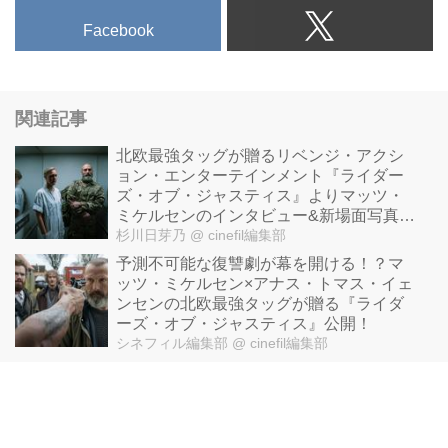
Facebook
関連記事
北欧最強タッグが贈るリベンジ・アクシ
ョン・エンターテインメント『ライダー
ズ・オブ・ジャスティス』よりマッツ・
ミケルセンのインタビュー&新場面写真が
解禁！
杉川日芽乃
@ cinefil編集部
予測不可能な復讐劇が幕を開ける！？マ
ッツ・ミケルセン×アナス・トマス・イェ
ンセンの北欧最強タッグが贈る『ライダ
ーズ・オブ・ジャスティス』公開！
シネフィル編集部
@ cinefil編集部