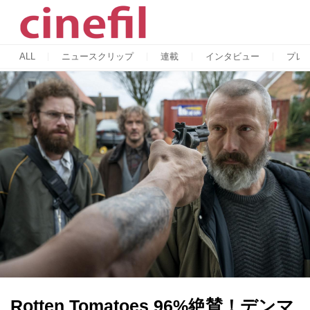
ALL
ニュースクリップ
連載
インタビュー
プレ
Rotten Tomatoes 96%絶賛！デンマ