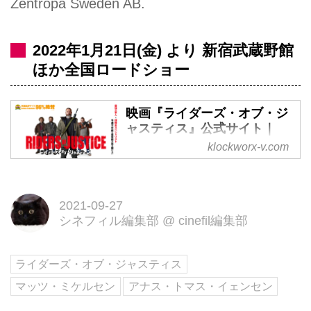
Zentropa Sweden AB.
2022年1月21日(金) より 新宿武蔵野館
ほか全国ロードショー
映画『ライダーズ・オブ・ジ
ャスティス』公式サイト｜
2022年1月21日公開
klockworx-v.com
映画『ライダーズ・オブ・ジャス
ティス』公式サイト｜2022年1月
21日公開｜最強の軍人×理数系ス
2021-09-27
シネフィル編集部
@
cinefil編集部
ペシャリスト｜予測不可能な復讐
劇が幕を開ける！？
ライダーズ・オブ・ジャスティス
マッツ・ミケルセン
アナス・トマス・イェンセン