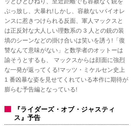
ッとひとひねり、至近距離でも容赦なく銃を
ぶっ放し、大暴れ!しかし、容赦ないバイオレ
ンスに惹きつけられる反面、軍人マックスと
は正反対な大人しい理数系の 3 人との銃の装
填のシーンなどの掛け合いは笑いを誘う!「復
讐なんて意味がない」と数学者のオットーは
諭そうとするも、 マックスからは顔面に強烈
な一発が返ってくる!マッツ・ミケルセン史上
1 番凶暴な姿を見せてくれている本作に期待が
膨らむ予告編となっている!
『ライダーズ・オブ・ジャスティ
ス』予告