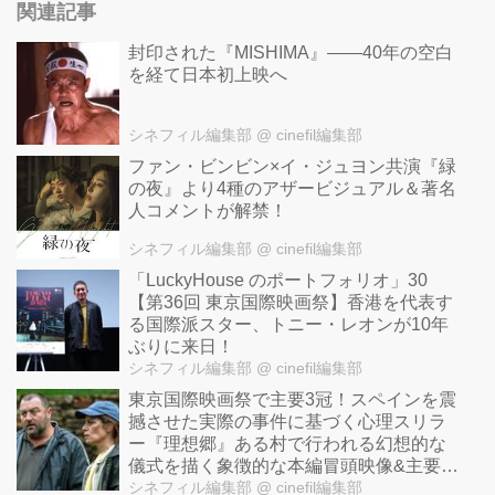
関連記事
封印された『MISHIMA』――40年の空白
を経て日本初上映へ
シネフィル編集部
@ cinefil編集部
ファン・ビンビン×イ・ジュヨン共演『緑
の夜』より4種のアザービジュアル＆著名
人コメントが解禁！
シネフィル編集部
@ cinefil編集部
「LuckyHouse のポートフォリオ」30
【第36回 東京国際映画祭】香港を代表す
る国際派スター、トニー・レオンが10年
ぶりに来日！
シネフィル編集部
@ cinefil編集部
東京国際映画祭で主要3冠！スペインを震
撼させた実際の事件に基づく心理スリラ
ー『理想郷』ある村で行われる幻想的な
儀式を描く象徴的な本編冒頭映像&主要キ
ャラなど紹介する解説漫画も解禁！
シネフィル編集部
@ cinefil編集部