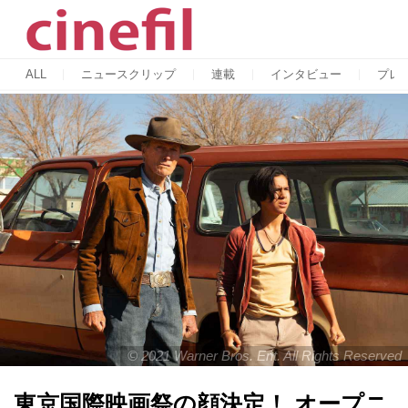
ALL
ニュースクリップ
連載
インタビュー
プレ
© 2021 Warner Bros. Ent. All Rights Reserved
東京国際映画祭の顔決定！ オープニ