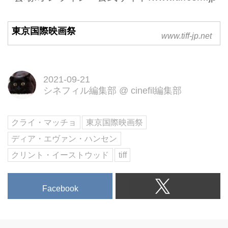
東京国際映画祭
www.tiff-jp.net
2021-09-21
シネフィル編集部
@
cinefil編集部
クライ・マッチョ
東京国際映画祭
ディア・エヴァン・ハンセン
クリント・イーストウッド
tiff
Facebook