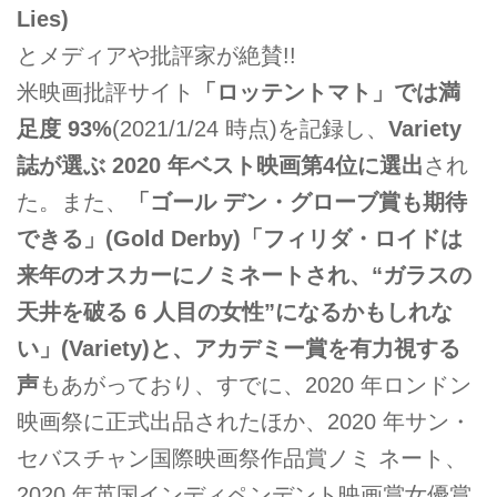
Lies)
とメディアや批評家が絶賛!!
米映画批評サイト
「ロッテントマト」では満
足度 93%
(2021/1/24 時点)を記録し、
Variety
誌が選ぶ 2020 年ベスト映画第4位に選出
され
た。また、
「ゴール デン・グローブ賞も期待
できる」(Gold Derby)「フィリダ・ロイドは
来年のオスカーにノミネートされ、“ガラスの
天井を破る 6 人目の女性”になるかもしれな
い」(Variety)と、アカデミー賞を有力視する
声
もあがっており、すでに、2020 年ロンドン
映画祭に正式出品されたほか、2020 年サン・
セバスチャン国際映画祭作品賞ノミ ネート、
2020 年英国インディペンデント映画賞女優賞