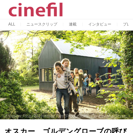
ALL
ニュースクリップ
連載
インタビュー
プレ
©Element Pictures, Herself Film Productions, Fís Eireann/Screen Ireland, British Broadcasting Corporation, The British Film Institute 2020
オスカー、ゴルデングローブの呼び