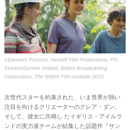
©Element Pictures, Herself Film Productions, Fís
Eireann/Screen Ireland, British Broadcasting
Corporation, The British Film Institute 2020
次世代スターを約束された、いま世界が熱い
注目を向けるクリエーターのクレア・ダン。
そして、彼女に共鳴し たイギリス・アイルラ
ンドの実力派チームが結集した話題作『サン