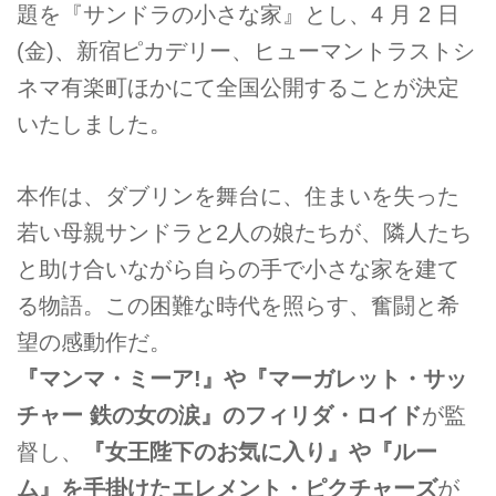
題を『サンドラの小さな家』とし、4 月 2 日
(金)、新宿ピカデリー、ヒューマントラストシ
ネマ有楽町ほかにて全国公開することが決定
いたしました。
本作は、ダブリンを舞台に、住まいを失った
若い母親サンドラと2人の娘たちが、隣人たち
と助け合いながら自らの手で小さな家を建て
る物語。この困難な時代を照らす、奮闘と希
望の感動作だ。
『マンマ・ミーア!』や『マーガレット・サッ
チャー 鉄の女の涙』のフィリダ・ロイド
が監
督し、
『女王陛下のお気に入り』や『ルー
ム』を手掛けたエレメント・ピクチャーズ
が