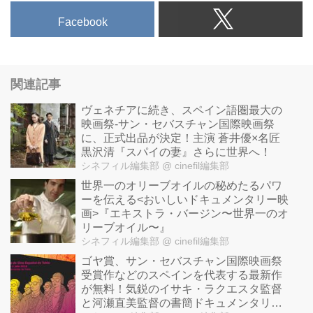
Facebook
関連記事
ヴェネチアに続き、スペイン語圏最大の
映画祭-サン・セバスチャン国際映画祭
に、正式出品が決定！主演 蒼井優×名匠
黒沢清『スパイの妻』さらに世界へ！
シネフィル編集部
@ cinefil編集部
世界一のオリーブオイルの秘めたるパワ
ーを伝える<おいしいドキュメンタリー映
画>『エキストラ・バージン〜世界一のオ
リーブオイル〜』
シネフィル編集部
@ cinefil編集部
ゴヤ賞、サン・セバスチャン国際映画祭
受賞作などのスペインを代表する最新作
が無料！気鋭のイサキ・ラクエスタ監督
と河瀬直美監督の書簡ドキュメンタリー