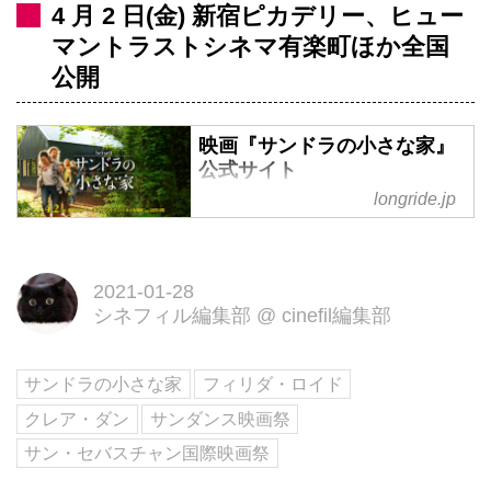
4 月 2 日(金) 新宿ピカデリー、ヒュー
マントラストシネマ有楽町ほか全国
公開
映画『サンドラの小さな家』
公式サイト
longride.jp
『マンマ・ミーア！』フィリダ・
ロイド監督×『女王陛下のお気に
入り』製作陣。2020年サンダン
2021-01-28
ス映画祭正式出品、2020年ロン
シネフィル編集部
@
cinefil編集部
ドン映画祭正式出品。クレア・ダ
ン脚本・主演。4月2日(金) 新宿ピ
カデリー、ヒューマントラストシ
サンドラの小さな家
フィリダ・ロイド
ネマ有楽町ほか全国公開
クレア・ダン
サンダンス映画祭
サン・セバスチャン国際映画祭