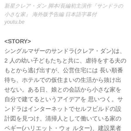
新星クレア・ダン 脚本/長編初主演作『サンドラの
小さな家』 海外版予告編 日本語字幕付
youtu.be
<STORY>
シングルマザーのサンドラ(クレア・ダン)は、
2 人の幼い子どもたちと共に、虐待をする夫の
もとから逃げ出すが、公営住宅には 長い順番
待ち、ホテルでの仮住まいの生活から抜け出
せない。ある日、娘との会話から小さな家を
自分で建てるというアイデアを 思いつく。サ
ンドラはインターネットでセルフビルドの設
計図を見つけ、清掃人として働いている家の
ペギー(ハリエット・ウォ ルター)、建設業者