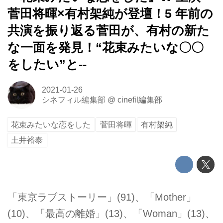
菅田将暉×有村架純が登壇！5 年前の
共演を振り返る菅田が、有村の新た
な一面を発見！“花束みたいな〇〇
をしたい”と--
2021-01-26
シネフィル編集部
@
cinefil編集部
花束みたいな恋をした
菅田将暉
有村架純
土井裕泰
「東京ラブストーリー」(91)、「Mother」
(10)、「最高の離婚」(13)、「Woman」(13)、