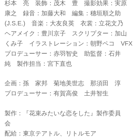
杉本 亮 装飾：茂木 豊 撮影効果：実原
康之 録音：加藤大和 編集：穗垣順之助
(J.S.E.) 音楽：大友良英 衣裳：立花文乃
ヘアメイク：豊川京子 スクリプター：加山
くみ子 イラストレーション：朝野ペコ VFX
プロデューサー：赤羽智史 助監督：石井
純 製作担当：宮下直也
企画：孫 家邦 菊地美世志 那須田 淳
プロデューサー：有賀高俊 土井智生
製作：『花束みたいな恋をした』製作委員
会
配給：東京テアトル、リトルモア