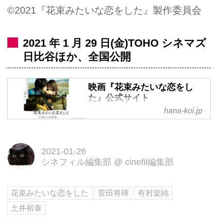
©️2021『花束みたいな恋をした』製作委員会
2021 年 1 月 29 日(金)TOHO シネマズ
日比谷ほか、全国公開
映画『花束みたいな恋をし
た』公式サイト
hana-koi.jp
主演:有村架純、菅田将暉、脚本:
坂元裕二、監督:土井裕泰 2021年
1月29日（金）公開！
2021-01-26
シネフィル編集部
@
cinefil編集部
花束みたいな恋をした
菅田将暉
有村架純
土井裕泰