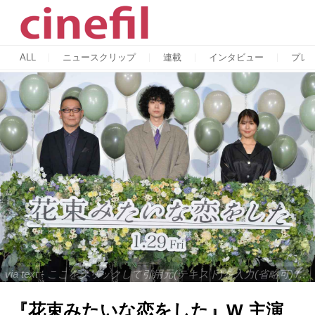
ALL
ニュースクリップ
連載
インタビュー
プレ
via text - ここをクリックして引用元(テキスト)を入力(省略可) / site.to.link.com - ここをクリックして引用元を入力(省略可)
『花束みたいな恋をした』W 主演