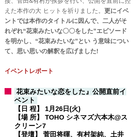
接、菅田&有村が挨拶を行い、公開を直前に控
えた本作の大 ヒットを祈りました。
更にイベ
ントでは本作のタイトルに因んで、二人がそ
れぞれ“花束みたいな〇〇をした”エピソード
を明かし、“花束みたいな”とい う意味につい
て、思い思いの解釈を広げました!
イベントレポート
花束みたいな恋をした』公開直前イ
ベント
【日 程】 1月26日(火)
【場 所】 TOHO シネマズ六本木@ス
クリーン7
【登壇】 菅田将暉、有村架純、土井