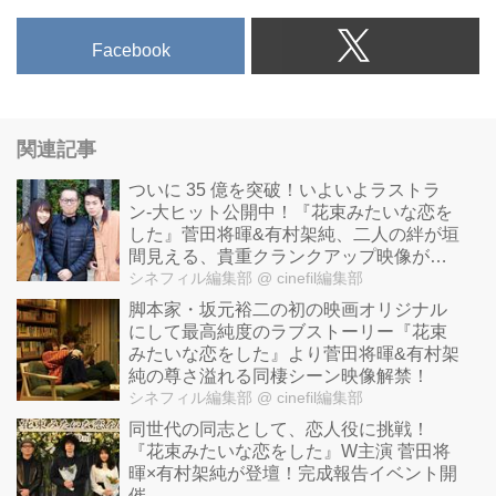
Facebook
関連記事
ついに 35 億を突破！いよいよラストラ
ン-大ヒット公開中！『花束みたいな恋を
した』菅田将暉&有村架純、二人の絆が垣
間見える、貴重クランクアップ映像が解
禁！
シネフィル編集部
@ cinefil編集部
脚本家・坂元裕二の初の映画オリジナル
にして最高純度のラブストーリー『花束
みたいな恋をした』より菅田将暉&有村架
純の尊さ溢れる同棲シーン映像解禁！
シネフィル編集部
@ cinefil編集部
同世代の同志として、恋人役に挑戦！
『花束みたいな恋をした』W主演 菅田将
暉×有村架純が登壇！完成報告イベント開
催