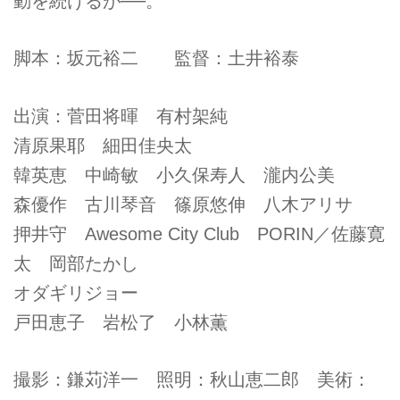
動を続けるが──。
脚本：坂元裕二 監督：土井裕泰
出演：菅田将暉 有村架純
清原果耶 細田佳央太
韓英恵 中崎敏 小久保寿人 瀧内公美
森優作 古川琴音 篠原悠伸 八木アリサ
押井守 Awesome City Club PORIN／佐藤寛
太 岡部たかし
オダギリジョー
戸田恵子 岩松了 小林薫
撮影：鎌苅洋一 照明：秋山恵二郎 美術：