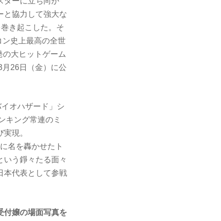
スターに立ち向か
ーと協力して強大な
を巻き起こした。そ
コン史上最高の全世
本発の大ヒットゲーム
年3月26日（金）に公
バイオハザード」シ
ランキング常連のミ
び実現。
中に名を轟かせたト
という錚々たる面々
日本代表として参戦
受付嬢の場面写真を