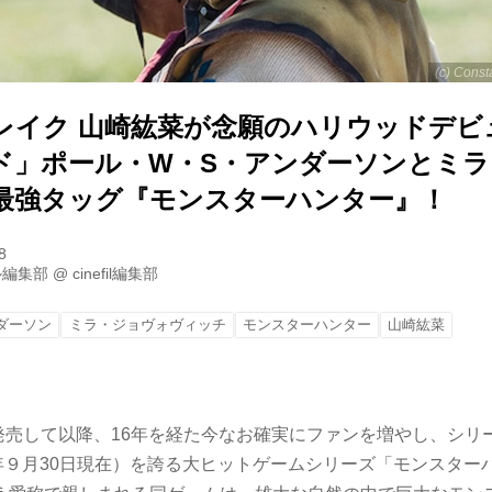
(c) Const
レイク 山崎紘菜が念願のハリウッドデビ
ド」ポール・W・S・アンダーソンとミ
最強タッグ『モンスターハンター』！
8
ル編集部
@
cinefil編集部
ダーソン
ミラ・ジョヴォヴィッチ
モンスターハンター
山崎紘菜
を発売して以降、16年を経た今なお確実にファンを増やし、シリ
020年９月30日現在）を誇る大ヒットゲームシリーズ「モンスタ