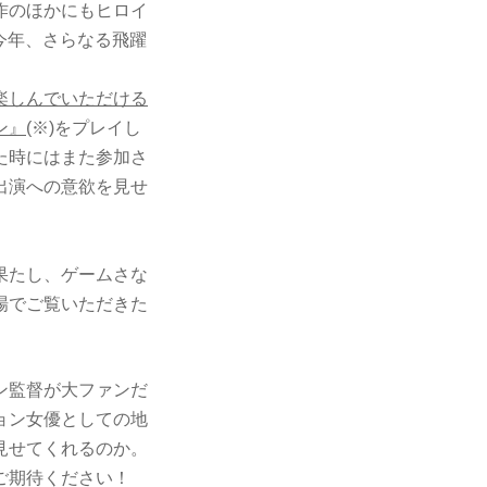
作のほかにもヒロイ
今年、さらなる飛躍
楽しんでいただける
ン』
(※)をプレイし
た時にはまた参加さ
出演への意欲を見せ
果たし、ゲームさな
場でご覧いただきた
ン監督が大ファンだ
ョン女優としての地
見せてくれるのか。
ご期待ください！