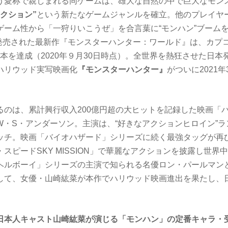
う愛称で親しまれる同ゲームは、雄大な自然の中で巨大なモン
クション”
という新たなゲームジャンルを確立。他のプレイヤ
ゲーム性から「一狩りいこうぜ」を合言葉に“モンハン”ブーム
月に発売された最新作『モンスターハンター：ワールド』は、カプ
0万本を達成（2020年９月30日時点）。全世界を熱狂させた日
ハリウッド実写映画化
『モンスターハンター』
がついに2021
るのは、累計興行収入200億円超の大ヒットを記録した映画「
W・S・アンダーソン。主演は、“好きなアクションヒロイン”
ッチ。映画「バイオハザード」シリーズに続く最強タッグが再
スピードSKY MISSION」で華麗なアクションを披露し世界
ヘルボーイ」シリーズの主演で知られる名優ロン・パールマン
して、女優・山崎紘菜が本作でハリウッド映画進出を果たし、
日本人キャスト山崎紘菜が演じる「モンハン」の定番キャラ・