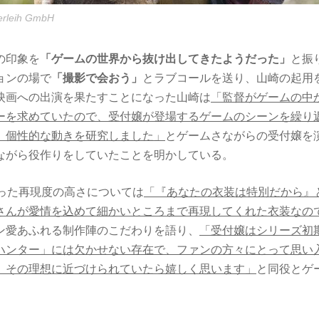
Verleih GmbH
の印象を
「ゲームの世界から抜け出してきたようだった」
と振
ョンの場で
「撮影で会おう」
とラブコールを送り、山崎の起用
映画への出演を果たすことになった山崎は
「監督がゲームの中
ーを求めていたので、受付嬢が登場するゲームのシーンを繰り
、個性的な動きを研究しました」
とゲームさながらの受付嬢を
ながら役作りをしていたことを明かしている。
なった再現度の高さについては
「『あなたの衣装は特別だから』
さんが愛情を込めて細かいところまで再現してくれた衣装なの
ン愛あふれる制作陣のこだわりを語り、
「受付嬢はシリーズ初
ハンター」には欠かせない存在で、ファンの方々にとって思い
、その理想に近づけられていたら嬉しく思います」
と同役とゲ