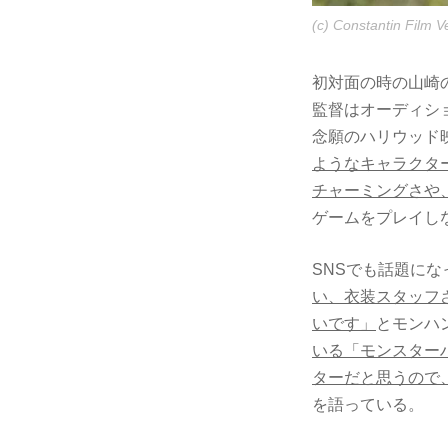
(c) Constantin Film 
初対面の時の山崎
監督はオーディシ
念願のハリウッド
ようなキャラクタ
チャーミングさや
ゲームをプレイし
SNSでも話題に
い、衣装スタッフ
いです」
とモンハ
いる「モンスター
ターだと思うので
を語っている。