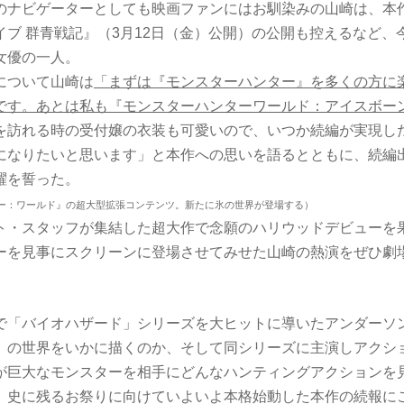
のナビゲーターとしても映画ファンにはお馴染みの山崎は、本
イブ 群青戦記』（3月12日（金）公開）の公開も控えるなど、
女優の一人。
について山崎は
「まずは『モンスターハンター』を多くの方に
です。あとは私も『モンスターハンターワールド：アイスボー
を訪れる時の受付嬢の衣装も可愛いので、いつか続編が実現し
になりたいと思います」と本作への思いを語るとともに、続編
躍を誓った。
ー：ワールド』の超大型拡張コンテンツ。新たに氷の世界が登場する）
ト・スタッフが集結した超大作で念願のハリウッドデビューを
ーを見事にスクリーンに登場させてみせた山崎の熱演をぜひ劇
で「バイオハザード」シリーズを大ヒットに導いたアンダーソ
」の世界をいかに描くのか、そして同シリーズに主演しアクシ
が巨大なモンスターを相手にどんなハンティングアクションを
」史に残るお祭りに向けていよいよ本格始動した本作の続報に