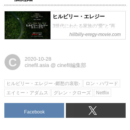
ヒルビリー・エレジー
3世代にわたる家族の“愛”と”再
生”の物語。アカデミー賞受賞歴
hillbilly-eregy-movie.com
を誇るロン・ハワードが監督、計
6度のアカデミー賞ノミネート歴
を誇る名優エイミー・アダムス
C
2020-10-28
と、計7度のアカデミー賞ノミネ
cinefil.asia
@
cinefil編集部
ート歴を誇るベテラン、グレン・
クローズ出演による、心震えるヒ
ヒルビリー・エレジー -郷愁の哀歌-
ロン・ハワード
ューマンドラマ。11月13日
エイミー・アダムス
グレン・クローズ
Netflix
（金）一部劇場にて公開
Facebook