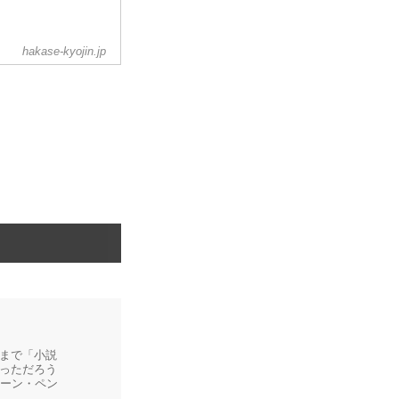
hakase-kyojin.jp
まで「小説
っただろう
ョーン・ペン