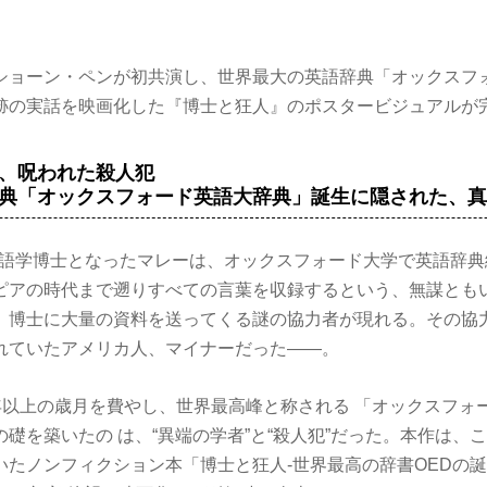
ショーン・ペンが初共演し、世界最大の英語辞典「オックスフ
跡の実話を映画化した『博士と狂人』のポスタービジュアルが
、呪われた殺人犯
典「オックスフォード英語大辞典」誕生に隠された、
で言語学博士となったマレーは、オックスフォード大学で英語辞
ピアの時代まで遡りすべての言葉を収録するという、無謀とも
、博士に大量の資料を送ってくる謎の協力者が現れる。その協
れていたアメリカ人、マイナーだった――。
 年以上の歳月を費やし、世界最高峰と称される 「オックスフォ
礎を築いたの は、“異端の学者”と“殺人犯”だった。本作は、
いたノンフィクション本「博士と狂人-世界最高の辞書OEDの誕