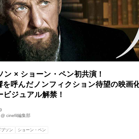
ン × ショーン・ペン初共演！
響を呼んだノンフィクション待望の映画
ービジュアル解禁！
9
@
cinefil編集部
ギブソン
ショーン・ペン