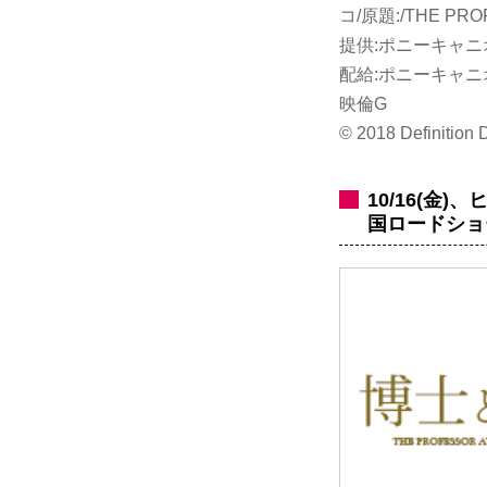
コ/原題:/THE PR
提供:ポニーキャ
配給:ポニーキャニ
映倫G
© 2018 Definition 
10/16(
国ロードショ