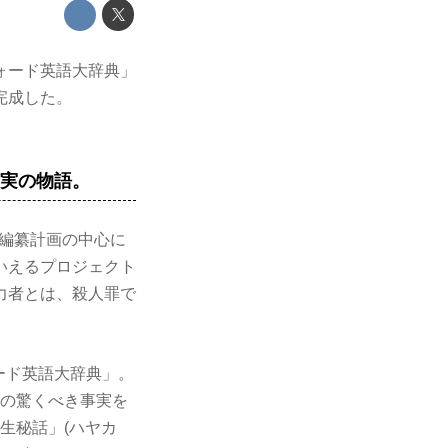
ォード英語大辞典」
完成した。
真実の物語。
典編纂計画の中心に
いえるプロジェクト
力者とは、殺人罪で
ード英語大辞典」。
この驚くべき事実を
生秘話」(ハヤカ