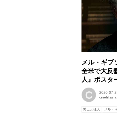
メル・ギブソ
全米で大反
人』ポスタ
C
2020-07-2
cinefil.asia
博士と狂人
メル・