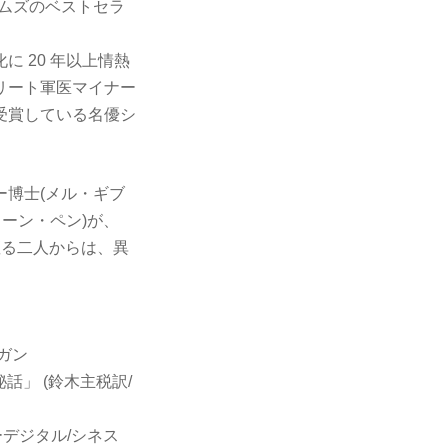
ムズのベストセラ
 20 年以上情熱
リート軍医マイナー
受賞している名優シ
博士(メル・ギブ
ーン・ペン)が、
座る二人からは、異
ガン
話」 (鈴木主税訳/
ーデジタル/シネス