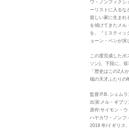
ワ・ノンフィクシ
ーリストに入るな
貧しい家に生まれ
を傾けてきたメル
を、『ミスティッ
ョーン・ペンが演
この度完成したポ
ソン)、下段に、
「歴史はこの2人
端の天才ふたりの
監督:P.B. シェム
出演:メル・ギブ
原作:サイモン・ウ
ハヤカワ・ノンフ
2018 年/イギリ