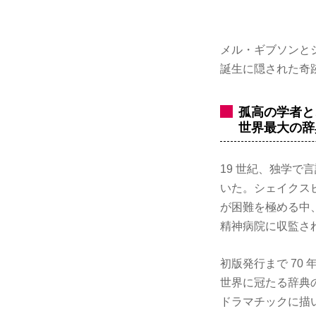
メル・ギブソンと
誕生に隠された奇
孤高の学者と
世界最大の辞
19 世紀、独学
いた。シェイクス
が困難を極める中
精神病院に収監さ
初版発行まで 70
世界に冠たる辞典の
ドラマチックに描