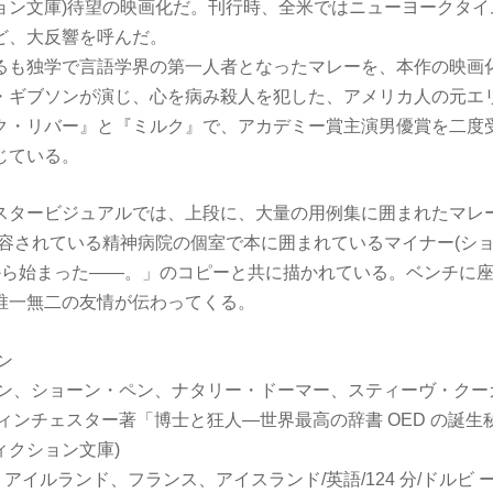
ョン文庫)待望の映画化だ。刊行時、全米ではニューヨークタイ
ど、大反響を呼んだ。
るも独学で言語学界の第一人者となったマレーを、本作の映画化に
・ギブソンが演じ、心を病み殺人を犯した、アメリカ人の元エ
ク・リバー』と『ミルク』で、アカデミー賞主演男優賞を二度
じている。
スタービジュアルでは、上段に、大量の用例集に囲まれたマレー
収容されている精神病院の個室で本に囲まれているマイナー(ショ
から始まった――。」のコピーと共に描かれている。ベンチに
唯一無二の友情が伝わってくる。
ラン
ソン、ショーン・ペン、ナタリー・ドーマー、スティーヴ・クー
ィンチェスター著「博士と狂人―世界最高の辞書 OED の誕生秘
ィクション文庫)
ス、アイルランド、フランス、アイスランド/英語/124 分/ドルビ 