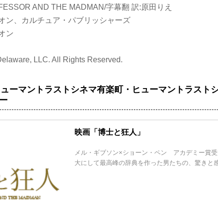
OFESSOR AND THE MADMAN/字幕翻 訳:原田りえ
ニオン、カルチュア・パブリッシャーズ
オン
Delaware, LLC. All Rights Reserved.
金)、ヒューマントラストシネマ有楽町・ヒューマントラスト
ー
映画「博士と狂人」
メル・ギブソン×ショーン・ペン アカデミー賞受
大にして最高峰の辞典を作った男たちの、驚きと