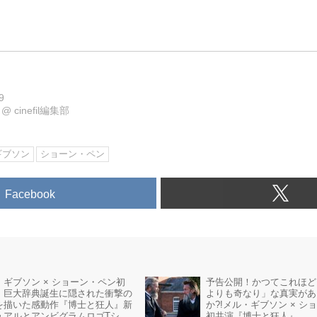
9
@
cinefil編集部
ギブソン
ショーン・ペン
Facebook
・ギブソン × ショーン・ペン初
予告公開！かつてこれほど
、巨大辞典誕生に隠された衝撃の
よりも奇なり」な真実があ
を描いた感動作『博士と狂人』新
か?!メル・ギブソン × シ
ュアルとアンビグラムロゴTシャ
初共演『博士と狂人』