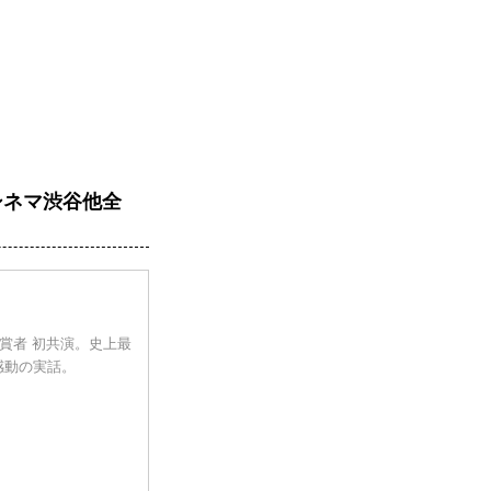
シネマ渋谷他全
賞者 初共演。史上最
感動の実話。