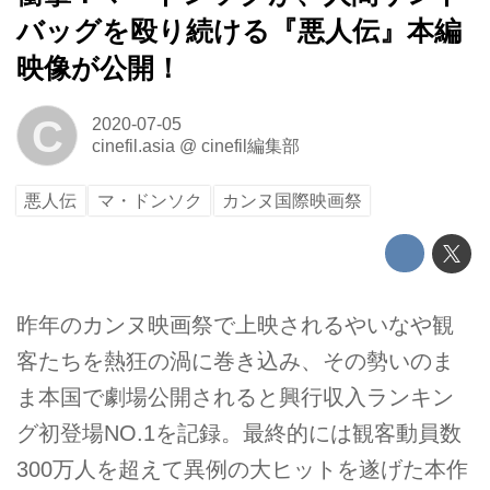
バッグを殴り続ける『悪人伝』本編
映像が公開！
C
2020-07-05
cinefil.asia
@
cinefil編集部
悪人伝
マ・ドンソク
カンヌ国際映画祭
昨年のカンヌ映画祭で上映されるやいなや観
客たちを熱狂の渦に巻き込み、その勢いのま
ま本国で劇場公開されると興⾏収⼊ランキン
グ初登場NO.1を記録。最終的には観客動員数
300万⼈を超えて異例の大ヒットを遂げた本作