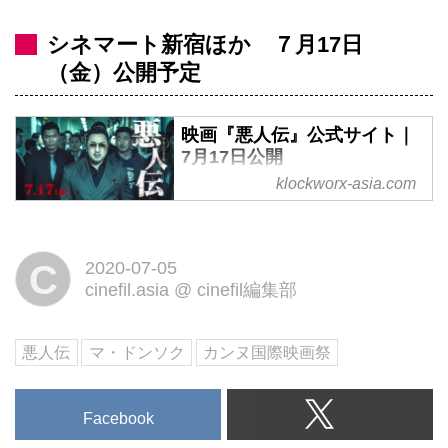
シネマート新宿ほか ７月17日
（金）公開予定
映画『悪人伝』公式サイト｜
7月17日公開
klockworx-asia.com
映画『悪人伝』公式サイト｜7月
17日公開
C
2020-07-05
cinefil.asia
@
cinefil編集部
悪人伝
マ・ドンソク
カンヌ国際映画祭
Facebook