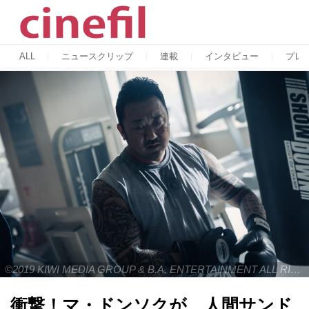
ALL
ニュースクリップ
連載
インタビュー
プレ
©︎2019 KIWI MEDIA GROUP & B.A. ENTERTAINMENT ALL RIGHTS RESERVED.
衝撃！マ・ドンソクが、人間サンド