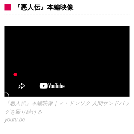
『悪人伝』本編映像
『悪人伝』本編映像｜マ・ドンソク 人間サンドバッ
グを殴り続ける
youtu.be