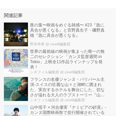
関連記事
夜の葉〜映画をめぐる雑感〜 #23『急に
具合が悪くなる』と宮野真生子・磯野真
穂『急に具合が悪くなる』
野本幸孝
@ cinefil編集部
世界の最前線の映画が集まった唯一の無
二のセレクション 「カンヌ監督週間 in
Tokio」上映全11作品ラインナップを発
表！
シネフィル編集部
@ cinefil編集部
フランスの名優ジャンヌ・バリバール主
演-スイスの壮麗な山々と湖畔に囲まれ
た、実在するホテルを舞台にした、切な
さが溢れる大人のラブストーリー『山逢
いのホテルで』公開！
シネフィル編集部
@ cinefil編集部
山中瑶子 × 河合優実『ナミビアの砂漠』-
カンヌ国際映画祭で並行開催されている