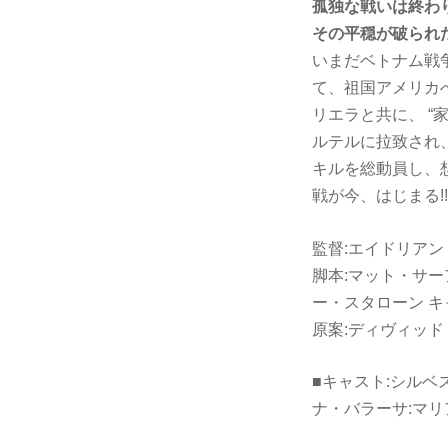
孤独な戦いは終わ
その平穏が破られ
いまだベトナム戦
て、祖国アメリカ
リエラと共に、 
ルテルに拉致され
キルを総動員し、
戦が今、はじまる!!
監督:エイドリア
脚本:マット・サー
ー・スタローン 
原案:ディヴィッド
■キャスト:シル
ナ・バラーサ:マ