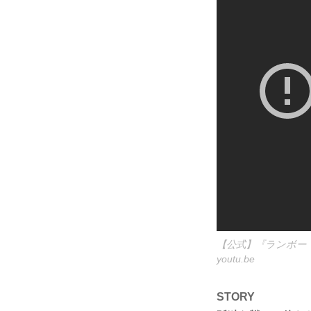
【公式】『ランボー 
youtu.be
STORY