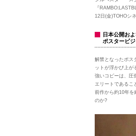
『RAMBO:LA
12日(金)TOH
日本公開およ
ポスタービジ
解禁となったポス
ットが浮かび上が
強いコピーは、圧
エリートであるこ
前作から約10年を
のか?