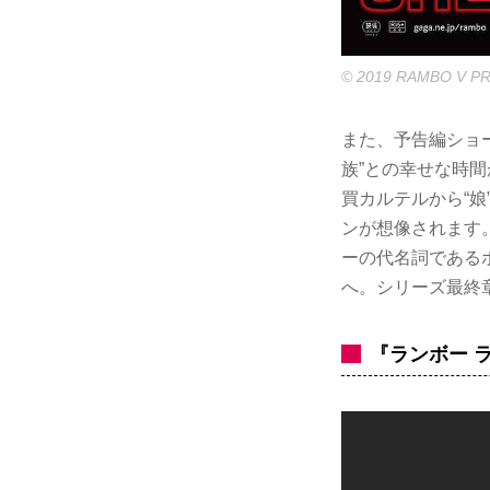
© 2019 RAMBO V P
また、予告編ショ
族”との幸せな時間
買カルテルから“
ンが想像されます
ーの代名詞である
へ。シリーズ最終
『ランボー 