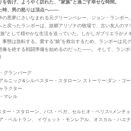
りを告げ、ようやく訪れた、“家族”と過ごす幸せな時間。
た時、男の怒りは頂点へ――
争の悪夢にさいなまれる元グリーンベレー、ジョン・ランボー。
へと戻ったランボーは、故郷アリゾナの牧場で、古い友人のマ
“家族”として穏やかな生活を送っていた。しかしガブリエラがメ
、事態は急転する。愛する“娘”を救出するため、ランボーは元
想像を絶する戦闘準備を始めるのだった――。 そして、ランボ
!
ン・グランバーグ
アルニック&シルベスター・スタローン ストーリー:ダン・ゴー
キャラクター
・マレル
ベスター・スタローン、パス・ベガ、セルヒオ・ペリス=メンチ
リア・ベルトラン、 イヴェット・モンレアル、オスカル・ハエ