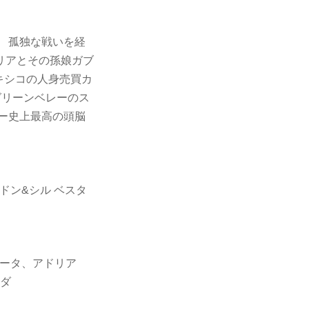
 孤独な戦いを経
リアとその孫娘ガブ
キシコの人身売買カ
グリーンベレーのス
ー史上最高の頭脳
ドン&シル ベスタ
ェータ、アドリア
ナダ