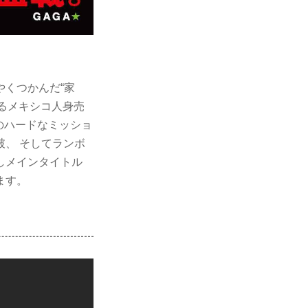
くつかんだ“家
あるメキシコ人身売
のハードなミッショ
、 そしてランボ
しメインタイトル
ます。