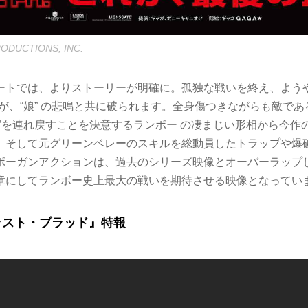
RODUCTIONS, INC.
ートでは、よりストーリーが明確に。孤独な戦いを終え、ようや
が、“娘” の悲鳴と共に破られます。全身傷つきながらも敵で
娘”を連れ戻すことを決意するランボー の凄まじい形相から今作
。そして元グリーンベレーのスキルを総動員したトラップや爆破
ボーガンアクションは、過去のシリーズ映像とオーバーラップ
章にしてランボー史上最大の戦いを期待させる映像となってい
ラスト・ブラッド』特報