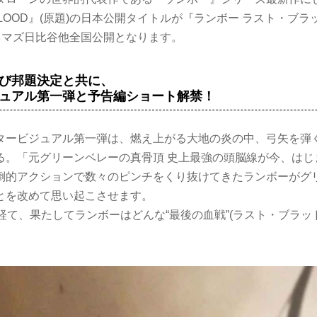
STBLOOD』(原題)の日本公開タイトルが『ランボー ラスト・ブ
Oシネマズ日比谷他全国公開となります。
び邦題決定と共に、
ュアル第一弾と予告編ショート解禁！
タービジュアル第一弾は、燃え上がる大地の炎の中、弓矢を弾
る。「元グリーンベレーの真骨頂 史上最強の頭脳線が今、はじ
倒的アクションで数々のピンチをくり抜けてきたランボーがグ
とを改めて思い起こさせます。
経て、果たしてランボーはどんな“最後の血戦”(ラスト・ブラッ