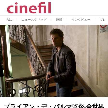
ALL
ニュースクリップ
連載
インタビュー
プレ
ブライアン・デ・パルマ監督-全世界