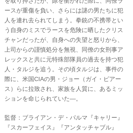
を取り押さたが、隙を衝かれた際に、同僚ラ
ースが重傷を負い、さらには謎の男たちに犯
人を連れ去られてしまう。拳銃の不携帯とい
う自身のミスでラースを危険に晒したクリス
チャンだったが、自身への失望と怒りから、
上司からの謹慎処分を無視、同僚の女刑事ア
レックスと共に元特殊部隊員の過去を持つ犯
人・タルジを追う。その頃タルジは、事件の
際に、米国CIAの男・ジョー（ガイ・ピアー
ス）らに拉致され、家族を人質に、あるミッ
ションを命じられていた―。
監督：ブライアン・デ・パルマ『キャリー』
『スカーフェイス』『アンタッチャブル』