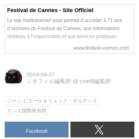
Festival de Cannes - Site Officiel
Le site institutionnel vous permet d’accéder à 71 ans
d’archives du Festival de Cannes, aux informations
relatives à l’organisation et aux services pratiques
d’accréditation et d’inscription des films.
www.festival-cannes.com
2019-04-27
シネフィル編集部
@
cinefil編集部
ジャン ピエール＆リュック・ダルデンヌ
カンヌ国際映画祭
Facebook