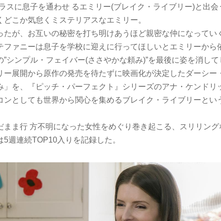
ラスに息子を通わせ るエミリー(ブレイク・ライブリー)と出
くどこか気怠くミステリアスなエミリー。
ったが、お互いの秘密を打ち明けあうほど親密な仲になってい
テファニーは息子を学校に迎えに行ってほしいとエミリーから
”シンプル・フェイバー(ささやかな頼み)”を最後に姿を消し
リー展開から原作の発売を待たずに映画化が決定したダーシー
み」を、『ピッチ・パーフェクト』シリーズのアナ・ケンドリ
コンとしても世界から関心を集めるブレイク・ライブリーとい
だまま行 方不明になった女性をめぐり巻き起こる、スリリング
5週連続TOP10入りを記録した。