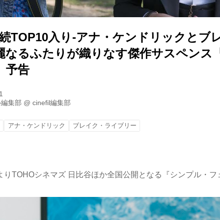
続TOP10入り-アナ・ケンドリックとブ
麗なるふたりが織りなす傑作サスペンス
』予告
1
ル編集部
@
cinefil編集部
ー
アナ・ケンドリック
ブレイク・ライブリー
(金)よりTOHOシネマズ 日比谷ほか全国公開となる『シンプル・