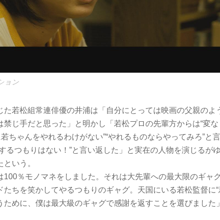
クション
じた若松組常連俳優の井浦は「自分にとっては映画の父親のよ
は禁じ手だと思った」と明かし「若松プロの先輩方からは“変な
に若ちゃんをやれるわけがない”“やれるものならやってみろ”と
をするつもりはない！”と言い返した」と実在の人物を演じるが
たという。
は100％モノマネをしました。それは大先輩への最大限のギャ
ドたちを笑かしてやるつもりのギャグ。天国にいる若松監督に“
うために、僕は最大級のギャグで感謝を返すことを選びました