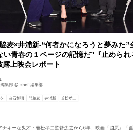
脇麦×井浦新-“何者かになろうと夢みた
ない青春の１ページの記憶だ”『止められ
披露上映会レポート
1
ル編集部
@
cinefil編集部
ちを
白石和彌
門脇麦
井浦新
若松孝二
アナキーな鬼才・若松孝二監督逝去から6年。映画『凶悪』『