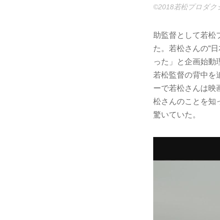
©2018若松プロダ
助監督として若松
た。若松さんの“
った」と企画始動
若松監督の背中を
ーで若松さんは映
松さんのことを知
驚いていた。