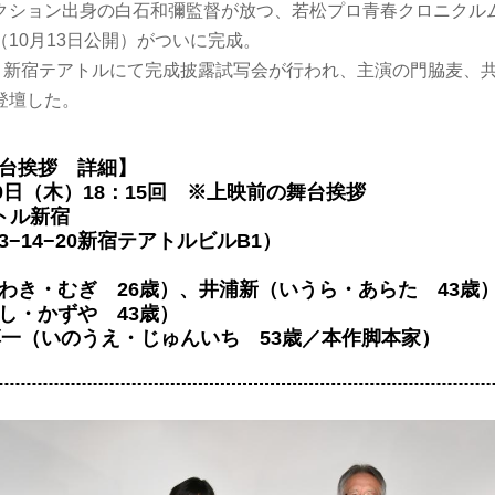
クション出身の白石和彌監督が放つ、若松プロ青春クロニクル
10月13日公開）がついに完成。
京・新宿テアトルにて完成披露試写会が行われ、主演の門脇麦、
登壇した。
台挨拶 詳細】
20日（木）18：15回 ※上映前の舞台挨拶
トル新宿
−14−20新宿テアトルビルB1）
わき・むぎ 26歳）、井浦新（いうら・あらた 43
し・かずや 43歳）
淳一（いのうえ・じゅんいち 53歳／本作脚本家）