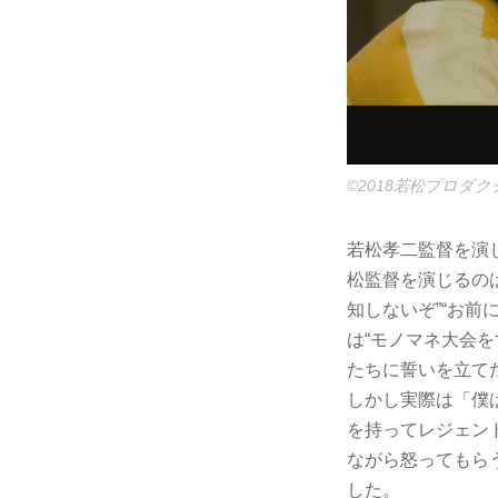
©2018若松プロダ
若松孝二監督を演
松監督を演じるの
知しないぞ”“お前
は“モノマネ大会
たちに誓いを立て
しかし実際は「僕
を持ってレジェン
ながら怒ってもら
した。