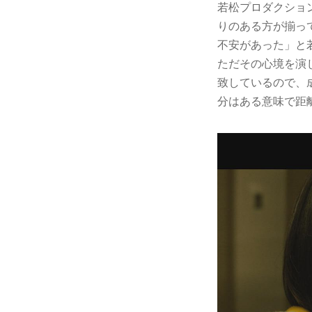
若松プロダクショ
りのある方が揃っ
不安があった」と
ただその心境を演
致しているので、
分はある意味で距