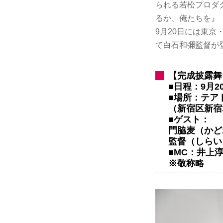
られる若松プロダ
るか、俺たちを』（
9月20日には東
て白石和彌監督が
【完成披露舞
■日程：9月
■場所：テア
（新宿区新宿3
■ゲスト：
門脇麦（かど
監督（しらい
■MC：井上
※敬称略