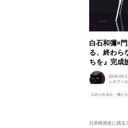
白石和彌×門
る、終わら
ちを』完成
2018-09-2
シネフィ
止められるか、俺た
日本映画史に残る