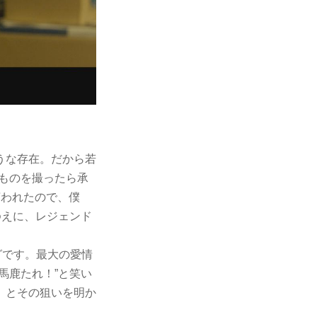
うな存在。だから若
ものを撮ったら承
言われたので、僕
ゆえに、レジェンド
グです。最大の愛情
馬鹿たれ！”と笑い
」とその狙いを明か