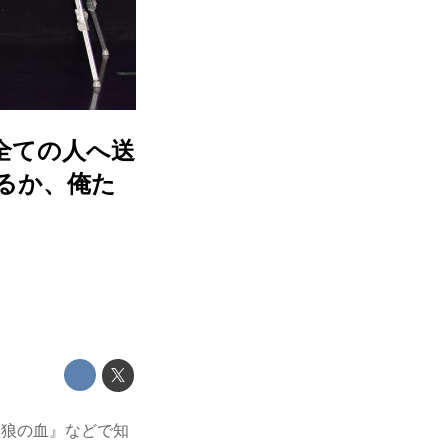
”全ての人へ送
るか、俺た
孤狼の血』などで知