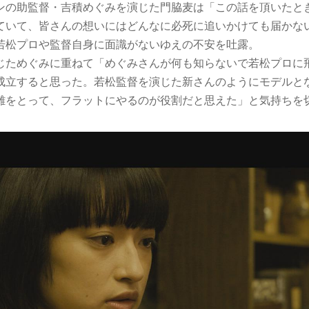
ンの助監督・吉積めぐみを演じた門脇麦は「この話を頂いたと
ていて、皆さんの想いにはどんなに必死に追いかけても届かな
若松プロや監督自身に面識がないゆえの不安を吐露。
じためぐみに重ねて「めぐみさんが何も知らないで若松プロに
成立すると思った。若松監督を演じた新さんのようにモデルと
離をとって、フラットにやるのが役割だと思えた」と気持ちを