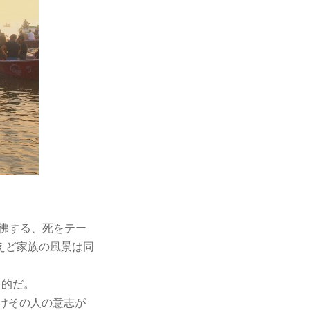
彿する、死をテー
えど家族の風景は同
力的だ。
けその人の意志が