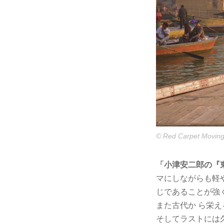
© Red Carpet Moving
「小津安二郎の『
マにしながらも軽
じであることが強
また古代か ら栄え
そしてラストには