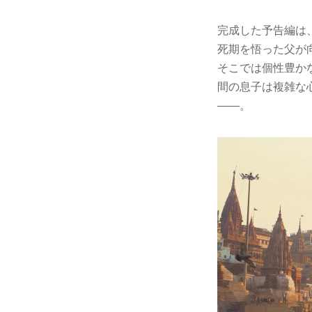
完成した予告編は
死期を悟った父が向
そこでは個性豊か
間の息子は複雑な
――。