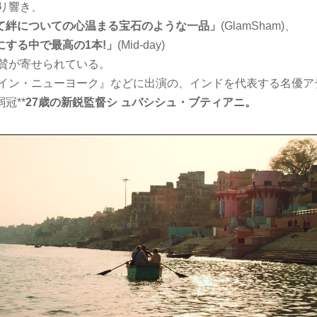
り響き、
て絆についての心温まる宝石のような一品」
(GlamSham)、
にする中で最高の
1
本!」
(Mid-day)
称賛が寄せられている。
・イン・ニューヨーク』などに出演の、インドを代表する名優ア
冠**
27
歳の新鋭監督シ ュバシシュ・ブティアニ。