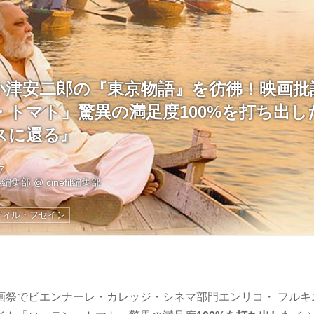
小津安二郎の『東京物語』を彷彿！映画批
・トマト」驚異の満足度100%を打ち出し
スに還る』
7
ル編集部
@
cinefil編集部
ディル・フセイン
画祭でビエンナーレ・カレッジ・シネマ部門エンリコ・ フルキ