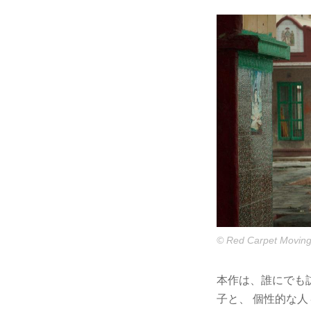
© Red Carpet Moving
本作は、誰にでも
子と、 個性的な