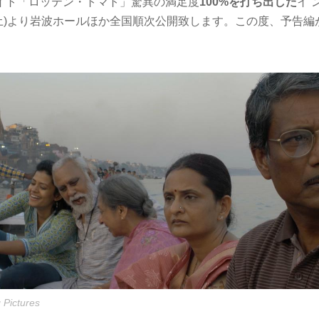
イト「ロッテン・トマト」驚異の満足度
100
%
を打ち出した
イ 
7(土)より岩波ホールほか全国順次公開致します。この度、予告
 Pictures