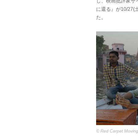
し、映画批評家サ
に還る』が10/2
た。
© Red Carpet Moving