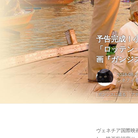
予告完成！
「ロッテン
画『ガンジ
2018-08-2
シネフィ
ガンジスに還る
ア
ヴェネチア国際映