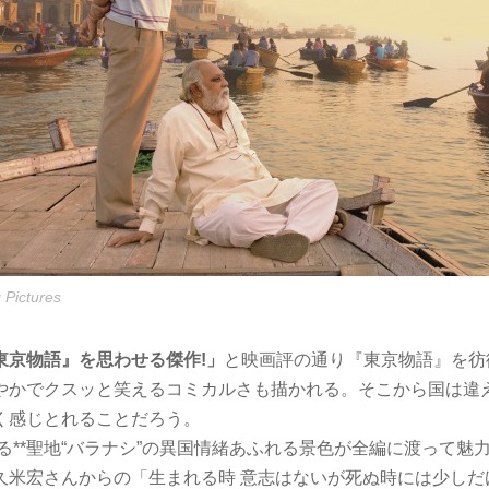
 Pictures
東京物語』を思わせる傑作!」
と映画評の通り『東京物語』を彷
やかでクスッと笑えるコミカルさも描かれる。そこから国は違
く感じとれることだろう。
る**聖地“バラナシ”の異国情緒あふれる景色が全編に渡って魅
久米宏さんからの「生まれる時 意志はないが死ぬ時には少しだ