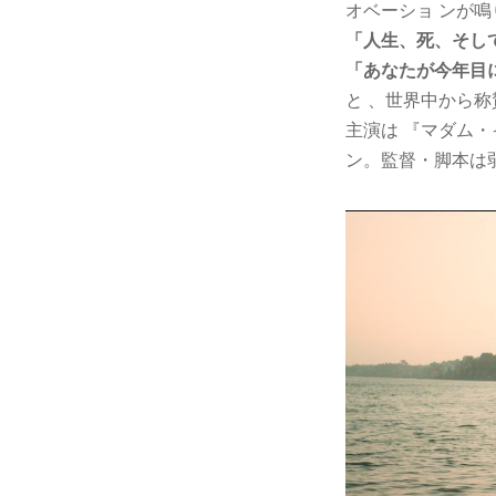
オベーショ ンが鳴
「人生、死、そし
「あなたが今年目
と 、世界中から
主演は 『マダム
ン。監督・脚本は弱