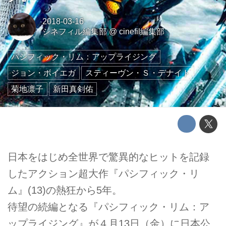
2018-03-16
シネフィル編集部
@
cinefil編集部
パシフィック・リム：アップライジング
ジョン・ボイエガ
スティーヴン・Ｓ・デナイト
菊地凛子
新田真剣佑
日本をはじめ全世界で驚異的なヒットを記録
したアクション超大作『パシフィック・リ
ム』(13)の熱狂から5年。
待望の続編となる『パシフィック・リム：ア
ップライジング』が４月13日（金）に日本公