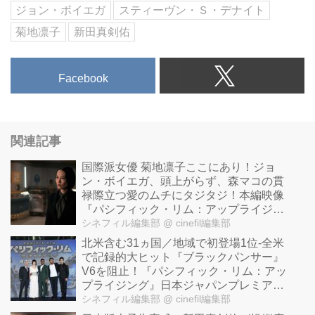
ジョン・ボイエガ
スティーヴン・Ｓ・デナイト
菊地凛子
新田真剣佑
Facebook
関連記事
国際派女優 菊地凛子ここにあり！ジョ
ン・ボイエガ、頭上がらず、森マコの貫
禄際立つ愛のムチにタジタジ！本編映像
『パシフィック・リム：アップライジン
グ』
シネフィル編集部
@ cinefil編集部
北米含む31ヵ国／地域で初登場1位-全米
で記録的大ヒット『ブラックパンサー』
V6を阻止！『パシフィック・リム：アッ
プライジング』日本ジャパンプレミア開
催！
シネフィル編集部
@ cinefil編集部