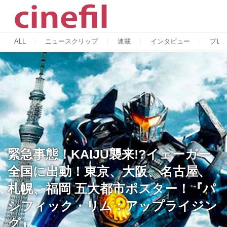
ALL
ニュースクリップ
連載
インタビュー
プレ
緊急事態！KAIJU襲来!?イェーガー
全国に出動！東京、大阪、名古屋、
札幌、福岡 五大都市ポスター！『パ
シフィック・リム：アップライジン
グ』