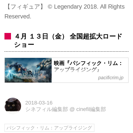
【フィギュア】 © Legendary 2018. All Rights
Reserved.
４月 １３日（金） 全国超拡大ロード
ショー
映画『パシフィック・リム：
アップライジング』
pacificrim.jp
全世界で驚異的なヒットを記録し
たアクション超大作『パシフィッ
ク・リム』の熱狂から5年。イェ
2018-03-16
ーガー、超巨大ＫＡＩＪＵ、日本
シネフィル編集部
@
cinefil編集部
上陸！新たな戦いの幕が開くアク
ション超大作、4月13日(金)全国
ロードショー！
パシフィック・リム：アップライジング