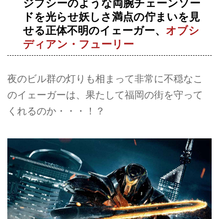
ジプシーのような両腕チェーンソー
ドを光らせ妖しさ満点の佇まいを見
せる正体不明のイェーガー、
オブシ
ディアン・フューリー
夜のビル群の灯りも相まって非常に不穏なこ
のイェーガーは、果たして福岡の街を守って
くれるのか・・・！？