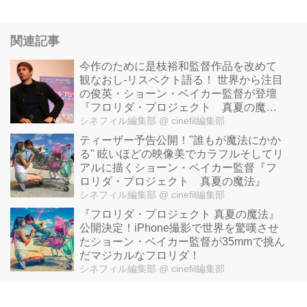
関連記事
今作のために是枝裕和監督作品を改めて
観なおし-リスペクト語る！ 世界から注目
の俊英・ショーン・ベイカー監督が登壇
『フロリダ・プロジェクト 真夏の魔
法』
シネフィル編集部
@ cinefil編集部
ティーザー予告公開！"誰もが魔法にかか
る" 眩いほどの映像美でカラフルそしてリ
アルに描くショーン・ベイカー監督『フ
ロリダ・プロジェクト 真夏の魔法』
シネフィル編集部
@ cinefil編集部
『フロリダ・プロジェクト 真夏の魔法』
公開決定！iPhone撮影で世界を驚嘆させ
たショーン・ベイカー監督が35mmで挑ん
だマジカルなフロリダ！
シネフィル編集部
@ cinefil編集部