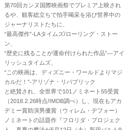
第70回カンヌ国際映画祭でプレミア上映され
るや、観客総立ちで拍手喝采を浴び世界中の
ジャーナリストたちに、
“最高傑作”-LAタイムズ/ローリング・ストー
ン、
“歴史に残ることが運命付けられた作品”—アイ
リッシュタイムズ、
“この映画は、ディズニー・ワールドよりマジ
カルだ！”-アリゾナ・リパブリック
と絶賛され、全世界で101ノミネート55受賞
（2018.2.26時点/IMDB調べ）し、現在もアカ
デミー賞助演男優賞（ウィレム・デフォー）
ノミネートの話題作『フロリダ・プロジェク
ト 真夏の魔法が5月12日（土）新宿バルト9