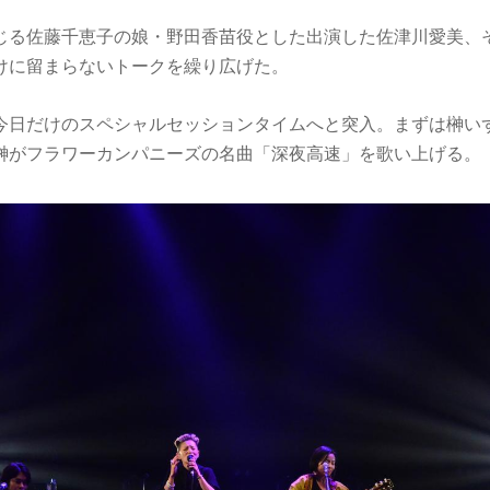
じる佐藤千恵子の娘・野田香苗役とした出演した佐津川愛美、
けに留まらないトークを繰り広げた。
今日だけのスペシャルセッションタイムへと突入。まずは榊い
榊がフラワーカンパニーズの名曲「深夜高速」を歌い上げる。