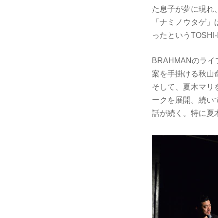
た息子が夢に現れ
「ナミノウタゲ」
ったというTOSH
BRAHMANの
案を手掛ける秋山
そして、夏木マリ
ークを展開。続いて
話が続く。特に夏木