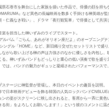
城県石巻市を舞台にした家族を描いた作品で、俳優の顔を持ち
DMARUMA』など異色の長編映画を数多く手掛ける榊英雄が
新・仁義なき戦い」、ドラマ「夜行観覧車」で俳優として共演
音楽を担当した榊いずみのライブでスタート。
のアルバム「ごらん、あれがオリオン座だよ」のオープニングナンバ
配信シングル「HOME」など、新旧織り交ぜたセットリストで盛
しながら歌い上げる榊の声は力強さのなかに優しさを内包し、
くる。榊いずみバンドもどっしりと重心の低い演奏で歌を盛り
」では、バンドの魅力がギュッと凝縮されたパフォーマンスで
ブステージに榊監督が登場し、本日のイベントの趣旨を説明。
作で日本映画デビューを飾る韓国の人気ロックバンドCNBLUE
ョンの姿がスクリーンに映し出されると、客席から一斉に黄色
きる街」をよろしくお願いします！」という彼のコメントに温