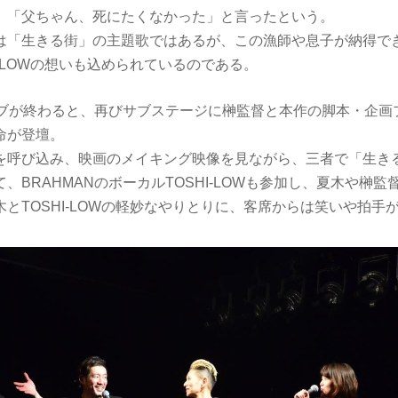
、「父ちゃん、死にたくなかった」と言ったという。
は「生きる街」の主題歌ではあるが、この漁師や息子が納得で
I-LOWの想いも込められているのである。
ライブが終わると、再びサブステージに榊監督と本作の脚本・企画
命が登壇。
を呼び込み、映画のメイキング映像を見ながら、三者で「生き
、BRAHMANのボーカルTOSHI-LOWも参加し、夏木や榊
とTOSHI-LOWの軽妙なやりとりに、客席からは笑いや拍手