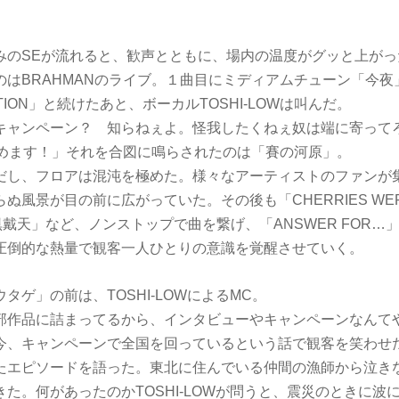
みのSEが流れると、歓声とともに、場内の温度がグッと上がっ
のはBRAHMANのライブ。１曲目にミディアムチューン「今夜
SATION」と続けたあと、ボーカルTOSHI-LOWは叫んだ。
キャンペーン？ 知らねぇよ。怪我したくねぇ奴は端に寄って
はじめます！」それを合図に鳴らされたのは「賽の河原」。
だし、フロアは混沌を極めた。様々なアーティストのファンが
風景が目の前に広がっていた。その後も「CHERRIES WERE 
倶戴天」など、ノンストップで曲を繋げ、「ANSWER FOR…」で
圧倒的な熱量で観客一人ひとりの意識を覚醒させていく。
タゲ」の前は、TOSHI-LOWによるMC。
部作品に詰まってるから、インタビューやキャンペーンなんて
今、キャンペーンで全国を回っているという話で観客を笑わせ
エピソードを語った。東北に住んでいる仲間の漁師から泣きながら
た。何があったのかTOSHI-LOWが問うと、震災のときに波