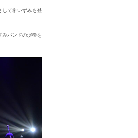
そして榊いずみも登
ずみバンドの演奏を