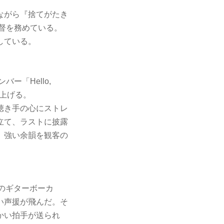
ながら『捨てがたき
監督を務めている。
している。
ー「Hello,
り上げる。
聴き手の心にストレ
立て、ラストに披露
、強い余韻を観客の
のギターボーカ
い声援が飛んだ。そ
かい拍手が送られ