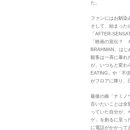
た。
ファンにはお馴染
そして、始まった
「AFTER-SEN
「映画の宣伝？ 
BRAHMAN、
観客は一斉に暴れ
が、いつもと変わらぬ
EATING」や「不
がフロアに降り、
最後の曲「ナミノウ
言いたいことは全
っていた自分が、
ゲ」を創るに至った
に電話がかかってき