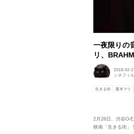
一夜限りの
リ、BRA
2018-02-2
シネフィ
生きる街
夏木マリ
2月26日、渋谷O-
映画「生きる街」 S