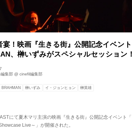
音宴！映画『生きる街』公開記念イベン
HMAN、榊いずみがスペシャルセッション
7
ル編集部
@
cinefil編集部
BRAHMAN
榊いずみ
イ・ジョンヒョン
榊英雄
EASTにて夏木マリ主演の映画『生きる街』公開記念イベント「LIVI
howcase Live～」が開催された。