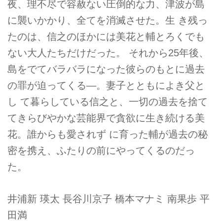
夜、理不尽で容赦ない圧倒的な力、津波が島
に襲いかかり、全てを消滅させた。生 き残っ
たのは、信之のほかには美花と輔とろくでも
ない大人たちだけだった。 それから25年後、
島をでてバラバラになった彼らのもとに過去
の罪が迫ってくる―。妻子とともによき父と
し て暮らしている信之と、一切の過去を捨て
てきらびやかな芸能界で貪欲に生き続ける美
花。誰からも愛されず に育った輔が過去の秘
密を携え、ふたりの前にやってくるのだっ
た。
井浦新 瑛太 長谷川京子 橋本マナミ 南果歩 平
田満