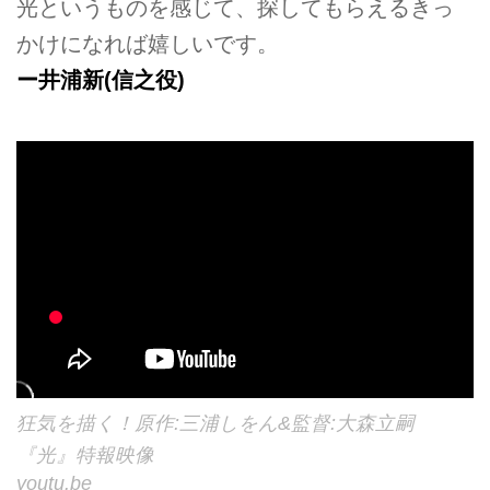
光というものを感じて、探してもらえるきっ
かけになれば嬉しいです。
ー井浦新(信之役)
狂気を描く！原作:三浦しをん&監督:大森立嗣
『光』特報映像
youtu.be