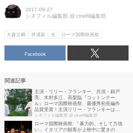
2017-09-27
シネフィル編集部
@
cinefil編集部
大森立嗣
井浦新
光
ローマ国際映画祭
Facebook
関連記事
主演・リリー・フランキー、共演・錦戸
亮、木村多江、高梨臨『コットンテー
ル』ローマ国際映画祭、最優秀初長編作
品賞受賞！主演リリー・フランキーは現
地から感激のコメント！
シネフィル編集部
@ cinefil編集部
ローマ国際映画祭: 「暴力的、そして力強
い」イタリアの観客が上映中に驚きの