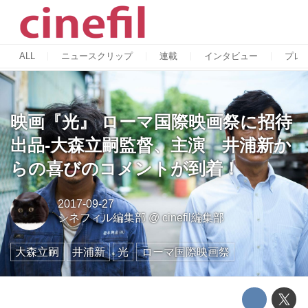
ALL
ニュースクリップ
連載
インタビュー
プレ
映画『光』 ローマ国際映画祭に招待
出品-大森立嗣監督、主演 井浦新か
らの喜びのコメントが到着！
2017-09-27
シネフィル編集部
@
cinefil編集部
大森立嗣
井浦新
光
ローマ国際映画祭