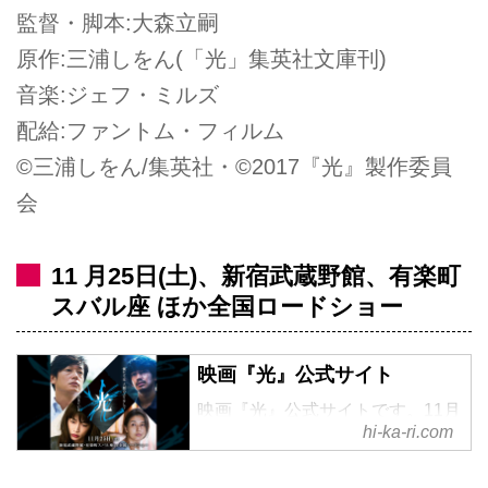
監督・脚本:大森立嗣
原作:三浦しをん(「光」集英社文庫刊)
音楽:ジェフ・ミルズ
配給:ファントム・フィルム
©三浦しをん/集英社・©2017『光』製作委員
会
11 月25日(土)、新宿武蔵野館、有楽町
スバル座 ほか全国ロードショー
映画『光』公式サイト
映画『光』公式サイトです。11月
hi-ka-ri.com
25日（土）、新宿武蔵野館・有楽
町スバル座ほか全国ロードショー