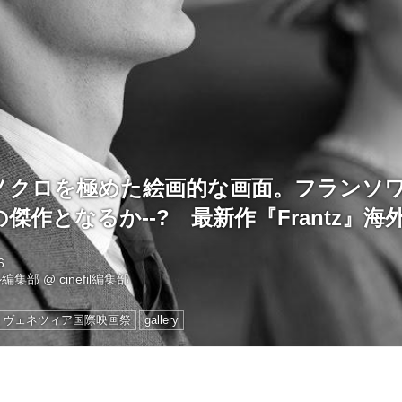
モノクロを極めた絵画的な画面。フランソ
傑作となるか--? 最新作『Frantz』海
6
ル編集部
@
cinefil編集部
ヴェネツィア国際映画祭
gallery