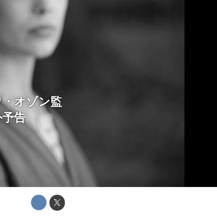
ワ・オゾン監
外予告