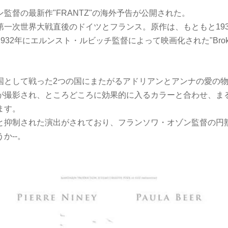
監督の最新作"FRANTZ"の海外予告が公開された。
第一次世界大戦直後のドイツとフランス。原作は、もともと19
32年にエルンスト・ルビッチ監督によって映画化された"Broken 
国として戦った2つの国にまたがるアドリアンとアンナの愛の
が撮影され、ところどころに効果的に入るカラーと合わせ、ま
ます。
と抑制された演出がされており、フランソワ・オゾン監督の円
か--。