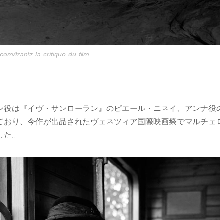
.com/frantz-la-critique-du-film
ン役は『イヴ・サンローラン』のピエール・ニネイ、アンナ役
ており、今作が出品されたヴェネツィア国際映画祭でマルチェ
した。