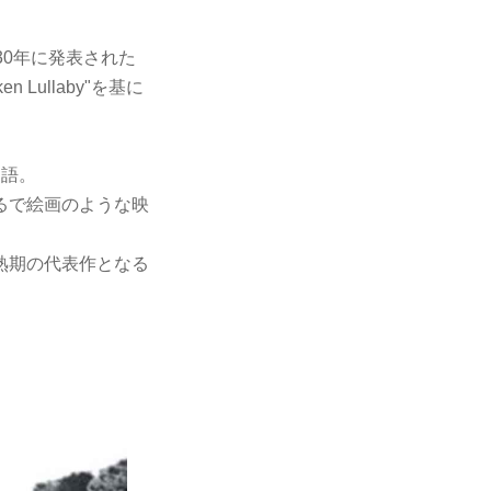
30年に発表された
Lullaby"を基に
物語。
るで絵画のような映
熟期の代表作となる