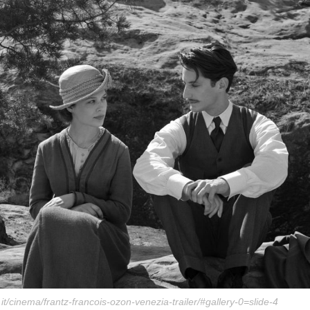
t/cinema/frantz-francois-ozon-venezia-trailer/
#gallery-0=slide-4