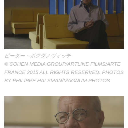
ピーター・ボグダノヴィッチ
© COHEN MEDIA GROUP/ARTLINE FILMS/ARTE
FRANCE 2015 ALL RIGHTS RESERVED. PHOTOS
BY PHILIPPE HALSMAN/MAGNUM PHOTOS