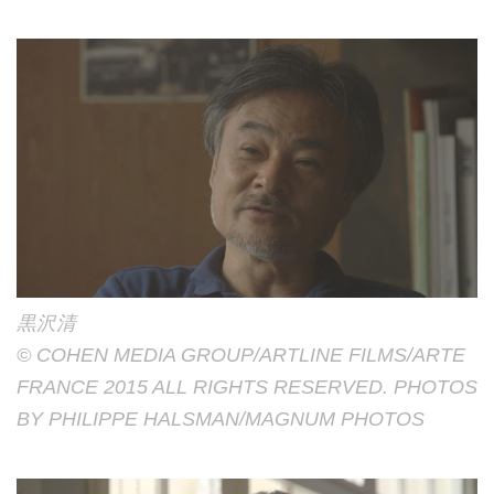
黒沢清
© COHEN MEDIA GROUP/ARTLINE FILMS/ARTE
FRANCE 2015 ALL RIGHTS RESERVED. PHOTOS
BY PHILIPPE HALSMAN/MAGNUM PHOTOS