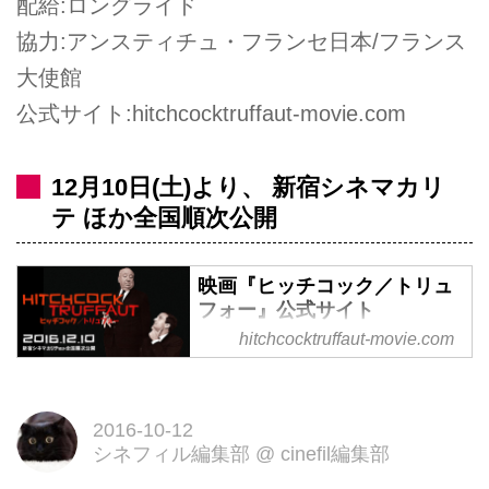
配給:ロングライド
協力:アンスティチュ・フランセ日本/フランス
大使館
公式サイト:hitchcocktruffaut-movie.com
12月10日(土)より、 新宿シネマカリ
テ ほか全国順次公開
映画『ヒッチコック／トリュ
フォー』公式サイト
hitchcocktruffaut-movie.com
2015年カンヌ国際映画祭クラシ
ック部門出品 映画『ヒッチコッ
ク／トリュフォー』。2016年12
2016-10-12
月10日新宿シネマカリテほか全国
シネフィル編集部
@
cinefil編集部
順次公開