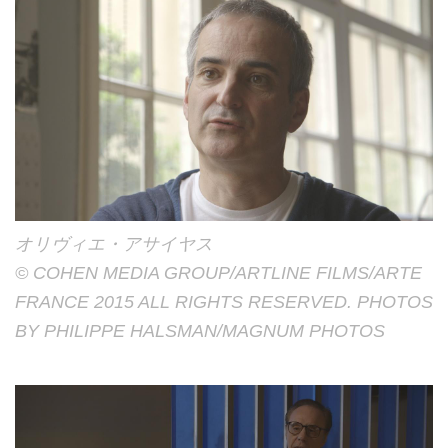
オリヴィエ・アサイヤス
© COHEN MEDIA GROUP/ARTLINE FILMS/ARTE
FRANCE 2015 ALL RIGHTS RESERVED. PHOTOS
BY PHILIPPE HALSMAN/MAGNUM PHOTOS