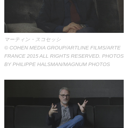
マーティン・スコセッシ
© COHEN MEDIA GROUP/ARTLINE FILMS/ARTE
FRANCE 2015 ALL RIGHTS RESERVED. PHOTOS
BY PHILIPPE HALSMAN/MAGNUM PHOTOS