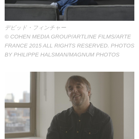
デビッド・フィンチャー
© COHEN MEDIA GROUP/ARTLINE FILMS/ARTE
FRANCE 2015 ALL RIGHTS RESERVED. PHOTOS
BY PHILIPPE HALSMAN/MAGNUM PHOTOS