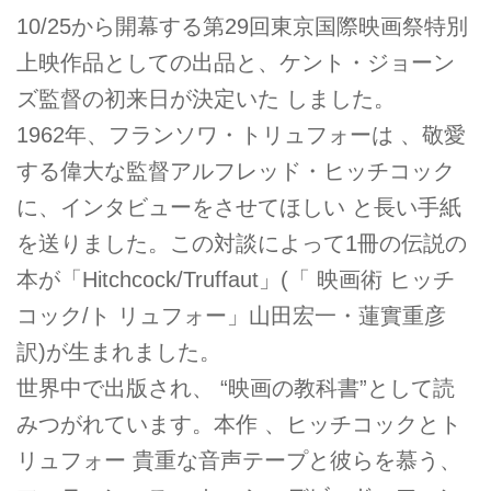
10/25から開幕する第29回東京国際映画祭特別
上映作品としての出品と、ケント・ジョーン
ズ監督の初来日が決定いた しました。
1962年、フランソワ・トリュフォーは 、敬愛
する偉大な監督アルフレッド・ヒッチコック
に、インタビューをさせてほしい と長い手紙
を送りました。この対談によって1冊の伝説の
本が「Hitchcock/Truffaut」(「 映画術 ヒッチ
コック/ト リュフォー」山田宏一・蓮實重彦
訳)が生まれました。
世界中で出版され、 “映画の教科書”として読
みつがれています。本作 、ヒッチコックとト
リュフォー 貴重な音声テープと彼らを慕う、