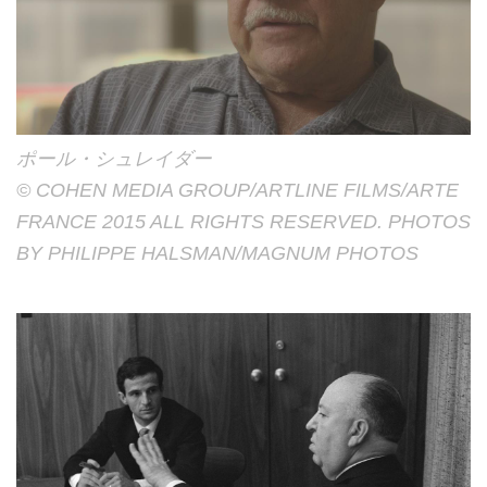
ポール・シュレイダー
© COHEN MEDIA GROUP/ARTLINE FILMS/ARTE
FRANCE 2015 ALL RIGHTS RESERVED. PHOTOS
BY PHILIPPE HALSMAN/MAGNUM PHOTOS